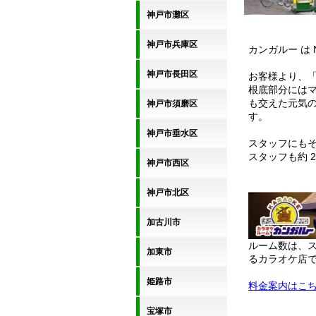
神戸市灘区
神戸市兵庫区
カンガルー は
神戸市長田区
お客様より、
根底部分には
も交えた元気
神戸市須磨区
す。
神戸市垂水区
スタッフにも
スタッフも約 2
神戸市西区
神戸市北区
加古川市
ルーム数は、ス
加東市
るカラオケ店
姫路市
料金案内はこ
宝塚市