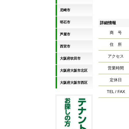
尼崎市
明石市
詳細情報
商 号
芦屋市
住 所
西宮市
アクセス
大阪府吹田市
営業時間
大阪府大阪市北区
定休日
大阪府大阪市西区
TEL / FAX