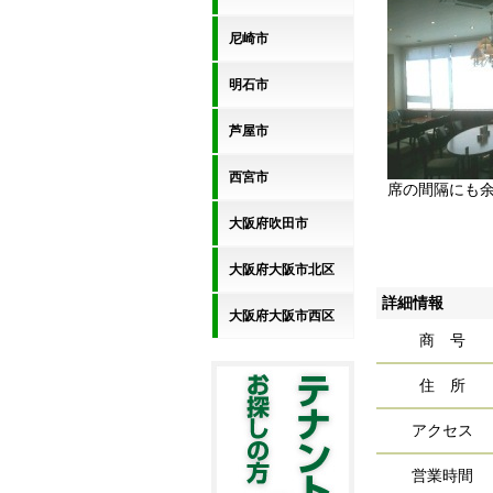
尼崎市
明石市
芦屋市
西宮市
席の間隔にも
大阪府吹田市
大阪府大阪市北区
詳細情報
大阪府大阪市西区
商 号
住 所
アクセス
営業時間