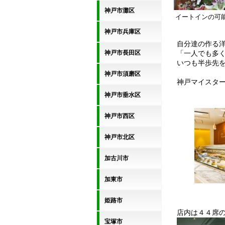
神戸市灘区
イートインの可
神戸市兵庫区
自分達の作る
神戸市長田区
「一人でも多
いつも半歩先
神戸市須磨区
神戸マイスタ
神戸市垂水区
神戸市西区
神戸市北区
加古川市
加東市
姫路市
店内は４４席
宝塚市