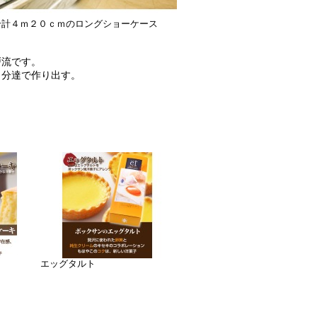
合計４ｍ２０ｃｍのロングショーケース
戸流です。
自分達で作り出す。
エッグタルト