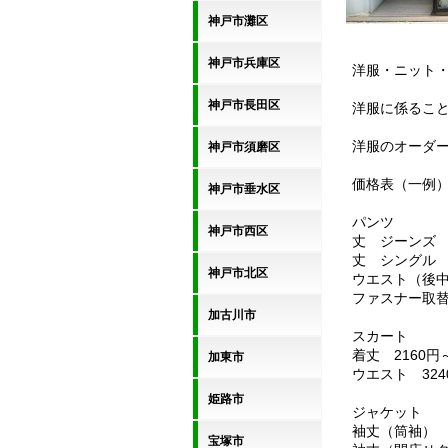
神戸市灘区
神戸市兵庫区
洋服・ニット
神戸市長田区
洋服に係るこ
洋服のオーダ
神戸市須磨区
価格表（一例
神戸市垂水区
パンツ
神戸市西区
丈 ジーンズ 
丈 シングル 1
神戸市北区
ウエスト（後中
ファスナー取替
加古川市
スカート
着丈 2160円
加東市
ウエスト 324
姫路市
ジャケット
袖丈（筒袖） 
宝塚市