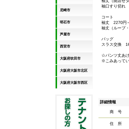
袖丈（開店せタ
袖口すり切れ 
尼崎市
コート
明石市
袖丈 2270円
袖丈（ループ・
芦屋市
バッグ
スラス交換 16
西宮市
☆パンツ丈あげ
大阪府吹田市
※こみあって
大阪府大阪市北区
大阪府大阪市西区
詳細情報
商 号
住 所