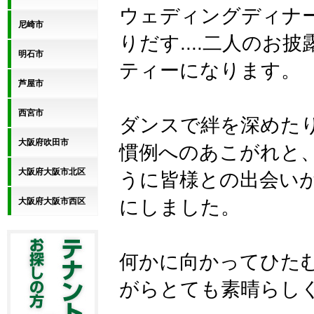
ウェディングディナ
尼崎市
りだす....二人の
明石市
ティーになります。
芦屋市
西宮市
ダンスで絆を深めた
大阪府吹田市
慣例へのあこがれと
大阪府大阪市北区
うに皆様との出会い
にしました。
大阪府大阪市西区
何かに向かってひた
がらとても素晴らし