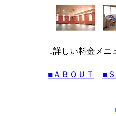
↓詳しい料金メニ
■ＡＢＯＵＴ
■