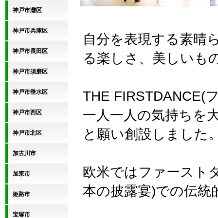
神戸市灘区
神戸市兵庫区
自分を表現する素晴
神戸市長田区
る楽しさ、美しいも
神戸市須磨区
THE FIRSTDAN
神戸市垂水区
一人一人の気持ちを
神戸市西区
と願い創設しました
神戸市北区
加古川市
欧米ではファースト
加東市
本の披露宴)での伝統
姫路市
宝塚市