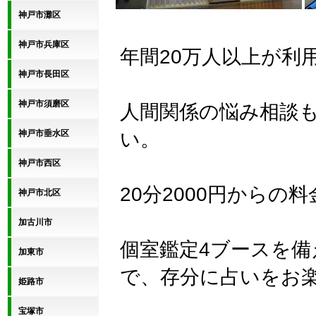
神戸市灘区
神戸市兵庫区
年間20万人以上が利
神戸市長田区
神戸市須磨区
人間関係の悩み相談
い。
神戸市垂水区
神戸市西区
20分2000円からの
神戸市北区
加古川市
個室鑑定4ブースを
加東市
で、存分に占いをお
姫路市
宝塚市