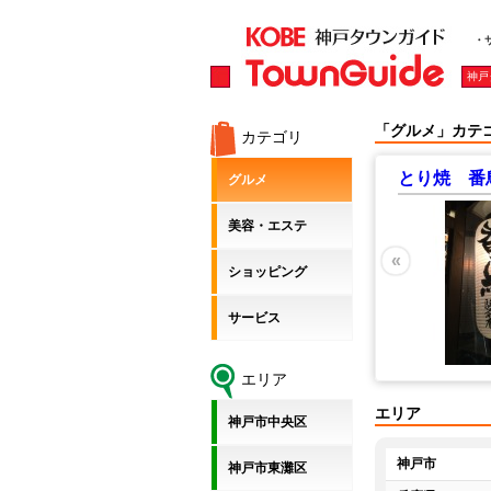
・
神戸
「グルメ」カテ
カテゴリ
in Grand Ami ～ビストロ エ ヴァン グランダミ
とり焼 番
グルメ
美容・エステ
神戸市中央区 各線三宮駅
グルメ / 洋食
«
ショッピング
１名様から５０名様のビュッフェパーティー
まで、 幅広い用途でGrand Ami（親友）達と
お楽しみ頂けるフレンチバルです。 また親
サービス
友のような関係性を持ったワインと料理の組
み合わせを、 お客様にご紹介・ご提供をし
たいとのオーナーの想いがつまっています。
エリア
エリア
神戸市中央区
神戸市
神戸市東灘区