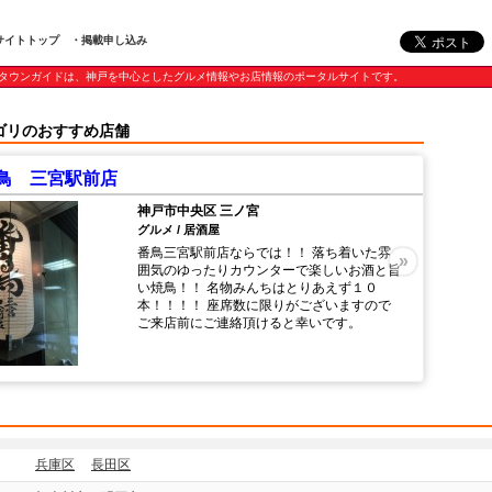
サイトトップ
・掲載申し込み
タウンガイドは、神戸を中心としたグルメ情報やお店情報のポータルサイトです。
ゴリのおすすめ店舗
鳥 三宮駅前店
神戸市中央区 三ノ宮
グルメ / 居酒屋
番鳥三宮駅前店ならでは！！ 落ち着いた雰
»
囲気のゆったりカウンターで楽しいお酒と旨
い焼鳥！！ 名物みんちはとりあえず１０
本！！！！ 座席数に限りがございますので
ご来店前にご連絡頂けると幸いです。
兵庫区
長田区