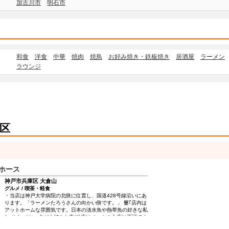
加古川市
明石市
和食
洋食
中華
焼肉
焼鳥
お好み焼き・鉄板焼き
居酒屋
ラーメン
ラウンジ
区
ホース
神戸市兵庫区 大倉山
グルメ / 喫茶・軽食
・当店は神戸大学病院の北側に位置し、国道428号線沿いにあ
ります。「ラーメンたろうさんの向かい側です。」 窶｢店内は
アットホームな雰囲気です。日本の淡水魚や熱帯魚の好きな私
(マスター)と、犬が大好きな妻(当店はペットの入店は不可です
が・・・)と夫婦二人で切り盛りしています。他店には絶対負