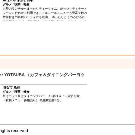
加古川市 東加古川駅
グルメ / 喫茶・軽食
お昼のランチからまったりティータイム、がっつりディナーと
シーンに合わせて利用でき、アルコールメニューも豊富で飲み
放題付きの各種パーティにも最適。 ゆったりとくつろげる2F
席は階段を上がってみてビックリの広々24席。 店内はマンガ
やプロジェクターによる空間作りで退屈知らず。 1人でも団体
でもふらりと立ち寄りたくなる隠れ家みたいなくつろぎスペー
ス。コーヒー500円、ランチ680円～、ディナー1,100円～、
きてね！
ngbar YOTSUBA （カフェ＆ダイニングバーヨツ
明石市 魚住
グルメ / 喫茶・軽食
昼はカフェ夜はダイニングバー。 10名様以上～貸切可能。
（貸切メニュー要相談可） 魚住駅徒歩3分。
ights reserved.