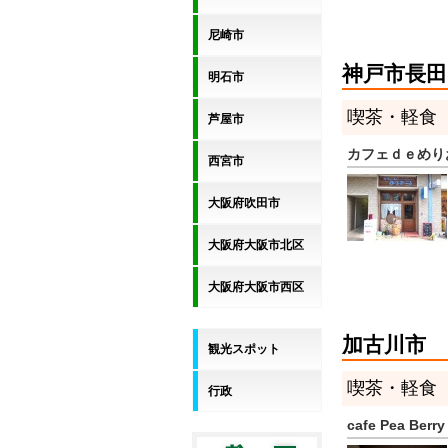
尼崎市
神戸市長田
明石市
喫茶・軽食
芦屋市
カフェｄｅめり
西宮市
大阪府吹田市
大阪府大阪市北区
大阪府大阪市西区
加古川市
観光スポット
喫茶・軽食
行政
cafe Pea 