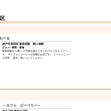
けない自信があります。お近くに来られました際には、一度お
立ち寄りくださいませ。
区
おーる
神戸市長田区 新長田駅 駒ヶ林駅
グルメ / 喫茶・軽食
新長田駅から南へ ２号線を超えてすぐのグルメなストリー
ト。 サイフォンコーヒーが自慢のお店です。 フードメニュー
も充実。 是非一度いらしてください。
Berry ～カフェ ピーベリー～