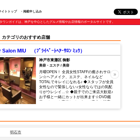
サイトトップ
・掲載申し込み
タウンガイドは、神戸を中心としたグルメ情報やお店情報のポータルサイトです。
」カテゴリのおすすめ店舗
ir Salon MIU （ﾌﾟﾗｲﾍﾞｰﾄﾍｱｰｻﾛﾝ ﾐｭｳ）
神戸市東灘区 御影
美容・エステ / 美容
月曜OPEN！ 全員女性STAFFの癒されサロ
»
ン☆ヘアメイク、エステ、ネイルなど
TOTALでキレイになれる♪ ◆スタッフが全員
女性なので緊張しない♪女性ならではの気配
りがウレシイ…☆ ◆親子でのご来店大歓迎♪
お子様と一緒にカットが出来ます☆DVD鑑
賞スペースも完備しているので安心！幅広い
年齢層に支持される『MIU』で愛されヘアに
変身♪ ◆こだわりのインテリアやデザインで
統一された店内・雰囲気に、大人の贅沢を感
じます…☆ ◆“個室風”のシャンプーブースで
受ける同店人気NO.1の【ヘッドスパ】は、
リピート率も抜群！うっとり癒しの時間を満
明石市
喫…☆ ◆ハーブカラーは、頭皮の弱い方で