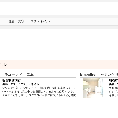
もほとんど刺激がなく頭皮を守り、髪に潤い
とコシを与える♪ ◆エステは【VIPスペー
ス】で施術を受けられます♪今年1年頑張っ
たあなたのご褒美に…☆ ◆ネイル、まつ毛
エクステも♪記念日やイベントの時に、自分
理容
美容
エステ・ネイル
を磨いて過ごしてみませんか？
イル
 -キューティ エム-
Embellier ～アン
明石市 西明石
明石市
美容・エステ / エステ・ネイル
美容・
いつまでも美しくいたい・・・自分を磨く女性を応援します。
明石初
Cutiemは まるで森の中でお昼寝しているような空間！ フラン
ク」「
ス産のこだわり抜いたフワフワベッドで貴方だけの大切な時間
を取り
をお過ごしください。 きっと大満足していただけます。 お子
て頂き
様とご一緒のご来店も大歓迎！！ かわいいテントで賢く待っ
てくれています。 ママも安心して施術がうけられますよ。