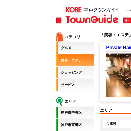
・
神戸
「美容・エステ
カテゴリ
Private Ha
グルメ
美容・エステ
«
ショッピング
サービス
エリア
エリア
神戸市中央区
兵庫県
神戸市東灘区