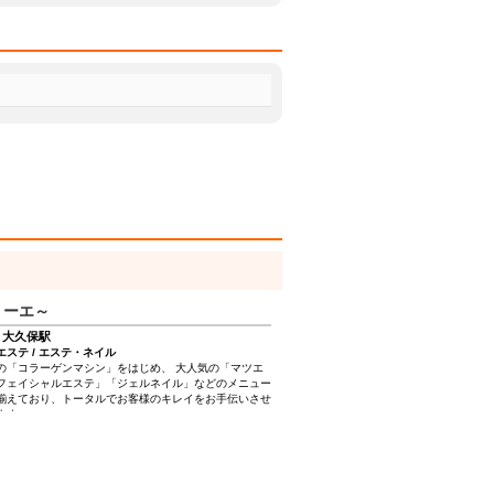
ベリーエ～
 大久保駅
エステ / エステ・ネイル
の「コラーゲンマシン」をはじめ、 大人気の「マツエ
フェイシャルエステ」「ジェルネイル」などのメニュー
揃えており、トータルでお客様のキレイをお手伝いさせ
ます。