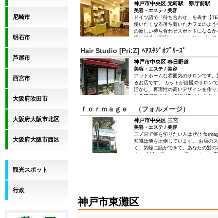
神戸市中央区 元町駅 県庁前駅
美容・エステ / 美容
尼崎市
ドイツ語で「待ち合わせ」を表す【TE
使いたくなる落ち着いたカフェのよう
の新しい待ち合わせスポットになるか
明石市
望や個性を丁寧にカウンセリングして
間でヘアスタイルにとどまらず、 ト
Hair Studio [Pri:Z] ﾍｱｽﾀｼﾞｵﾌﾟﾘｰｽﾞ
ワセにしてくれるはず☆ 駅からも徒
芦屋市
ふと足を運んじゃうかも！ こだわり
神戸市中央区 春日野道
て◎
美容・エステ / 美容
アットホームな雰囲気のサロンです。
西宮市
るお店です。 カットが自慢のサロン
活かし、再現性の高いデザインを作り
ある雰囲気の中、施術が受けれます。
大阪府吹田市
年配、メンズ・レディスを問わず幅広
ｆｏｒｍａｇｅ （フォルメージ）
いております。 カットはもちろん着
ッドスパ等のメニューもご用意してお
大阪府大阪市北区
神戸市中央区 三宮
制とさせて頂いておりますので、お電
美容・エステ / 美容
三ノ宮で髪を切りたい人はぜひ forma
大阪府大阪市西区
知識は他を圧倒しています。 お店の
く、気軽に話ができて、あなたの髪の
す。 絶対に行ってみて損はしないお
観光スポット
行政
神戸市東灘区