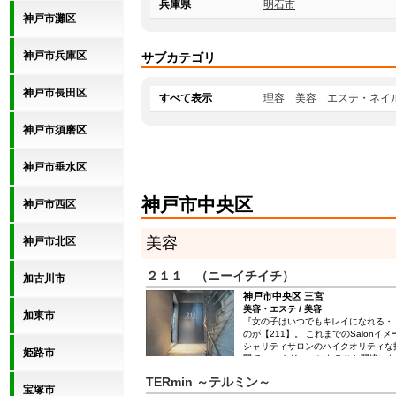
兵庫県
明石市
神戸市灘区
神戸市兵庫区
サブカテゴリ
神戸市長田区
すべて表示
理容
美容
エステ・ネイ
神戸市須磨区
神戸市垂水区
神戸市中央区
神戸市西区
美容
神戸市北区
２１１ （ニーイチイチ）
加古川市
神戸市中央区 三宮
美容・エステ / 美容
加東市
『女の子はいつでもキレイになれる・
のが【211】。 これまでのSalon
シャリティサロンのハイクオリティな
姫路市
間で、 ≪トリコ≫になること間違いな
ティカルプログラム”に基づいた本格S
TERmin ～テルミン～
褒美にピッタリメニュー♪
宝塚市