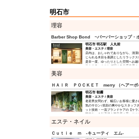
明石市
理容
Barber Shop Bond ~バーバーショップ・
明石市 明石駅 人丸前
美容・エステ / 理容
店内は、おしゃれでありながら、清潔
じられる木目を基調としたリラックス
是非一度、ゆったりとした空間へお越
体もリラックスして頂ける当店自慢の
下さい。 店名である「Bond」は繋
美容
味があります。 お一人お一人を大切
て「お店と地域社会」を繋ぐ「Barber
名しました。 ２０年以上の経験と確
ＨＡＩＲ ＰＯＣＫＥＴ merry （ヘアー
を基に、第２の故郷、ここ明石に根付
明石市 朝霧
美容・エステ / 美容
老若男女問わず、幅広いお客様に愛さ
気のサロン♪笑顔の爽やかなスタッフ
ット技術・一流ブランドケアの【ケラ
髪志向…３拍子揃う満足度の高いサロ
スにもこだわり、ダメージレスを実現
エステ・ネイル
Ｃｕｔｉｅ ｍ -キューティ エム-