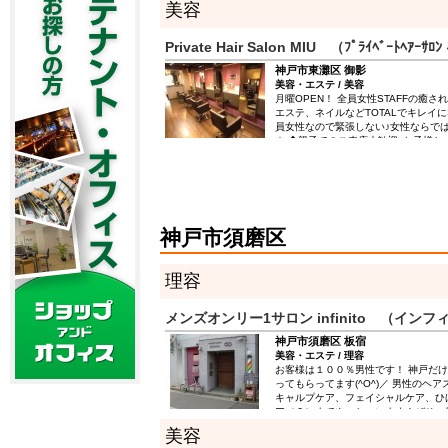
美容
Private Hair Salon MIU （ﾌﾟﾗｲﾍﾞｰﾄﾍｱｰｻﾛﾝ
神戸市東灘区 御影
美容・エステ / 美容
月曜OPEN！ 全員女性STAFFの癒
エステ、ネイルなどTOTALでキレイに
員女性なので緊張しない♪女性ならで
☆ ◆親子でのご来店大歓迎♪お子様と
☆DVD鑑賞スペースも完備している
に支持される『MIU』で愛されヘアに
テリアやデザインで統一された店内・
感じます…☆ ◆“個室風”のシャンプ
NO.1の【ヘッドスパ】は、リピート
の時間を満喫…☆ ◆ハーブカラーは
神戸市須磨区
んど刺激がなく頭皮を守り、髪に潤いと
テは【VIPスペース】で施術を受けら
あなたのご褒美に…☆ ◆ネイル、まつ
理容
イベントの時に、自分を磨いて過ごし
メンズオンリー1サロン infinito （イン
神戸市須磨区 板宿
美容・エステ / 理容
お客様は１００％男性です！ 神戸だ
ってもらってます(^O^)／ 男性のヘ
キャルプケア、フェイシャルケア、ひ
ア（？）までやっちゃいます！ぜひ一
美容