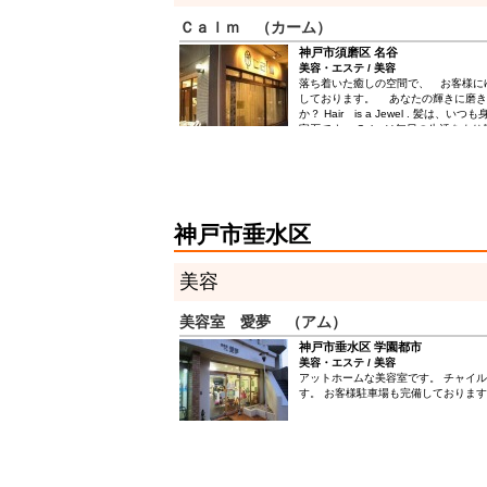
Ｃａｌｍ （カーム）
神戸市須磨区 名谷
美容・エステ / 美容
落ち着いた癒しの空間で、 お客様に
しております。 あなたの輝きに磨き
か？ Hair is a Jewel . 髪は、
宝石です。 Calm は毎日の生活をよ
髪質を扱いやすくするトリートメント
選び出し、お客様のご好評を頂いてお
ださい。
神戸市垂水区
美容
美容室 愛夢 （アム）
神戸市垂水区 学園都市
美容・エステ / 美容
アットホームな美容室です。 チャイ
す。 お客様駐車場も完備しておりま