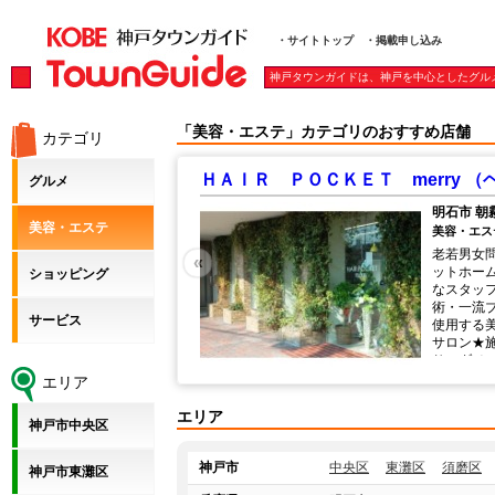
・サイトトップ
・掲載申し込み
神戸タウンガイドは、神戸を中心としたグル
「美容・エステ」カテゴリのおすすめ店舗
カテゴリ
Ｔ merry （ヘアーポケット）
２１１ （ニ
グルメ
明石市 朝霧
美容・エステ
美容・エステ / 美容
老若男女問わず、幅広いお客様に愛されるア
«
ットホームな雰囲気のサロン♪笑顔の爽やか
ショッピング
なスタッフさん・骨格を補正するカット技
術・一流ブランドケアの【ケラスターゼ】を
サービス
使用する美髪志向…３拍子揃う満足度の高い
サロン★施術の薬剤やプロセスにもこだわ
り、ダメージレスを実現しました！
エリア
エリア
神戸市中央区
神戸市
中央区
東灘区
須磨区
神戸市東灘区