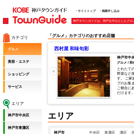
・サイトトップ
・掲載申し込み
神戸タウンガイドは、神戸を中心としたグル
「グルメ」カテゴリのおすすめ店舗
カテゴリ
西村屋 和味旬彩
グルメ
神戸市中
美容・エステ
グルメ / 和
使い、備長炭で丁寧に焼き
とれたて
«
鳥。 少し小さめの手羽先
野菜など
ショッピング
パイシーな味付けで仕上げ
す。 ご
唐揚はビールのお供に！！
プのお集
サービス
煮出した出汁で炊く釜飯は
ご都合に
その他にもチキンカツがの
だけます
っぷりのチキンカツサラ
ど味が出てくるひね肉の炙
エリア
りの一品料理だけでなく産
酒や店主厳選の焼酎などド
エリア
神戸市中央区
っており、様々なシーンで
す。
神戸市東灘区
神戸市
中央区
東灘区
灘区