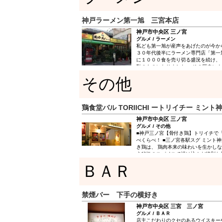
神戸ラーメン第一旭 三宮本店
神戸市中央区 三ノ宮
グルメ / ラーメン
私ども第一旭が産声をあげたのが今か
３０年代後半にラーメン専門店「第一
に１０００食を売り切る盛況を続け、
動のものになりました。 その歴史に
うのが「神戸ラーメン第一旭」です。
その他
鶏食堂バル TORIICHI ートリイチー ミント
神戸市中央区 三ノ宮
グルメ / その他
■神戸三ノ宮【骨付き鶏】トリイチで
べくらべ！ ■三ノ宮各駅スグ ミント神戸8
き鶏は、 鶏肉本来の味わいを生かし
う秘伝のスパイスで漬け込んだ特別な
夫するだけで何倍も楽しみ方が増えま
ＢＡＲ
禁煙バー 下手の横好き
神戸市中央区 三宮 三ノ宮
グルメ / ＢＡＲ
店主こだわりのクセのあるウイスキー