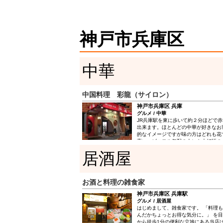
カフェ扱いなんていかがですか？
神戸市兵庫区
中華
中国料理 彩龍（サイロン）
神戸市兵庫区 兵庫
グルメ / 中華
JR兵庫駅を東に歩いて約２分ほどで
出来ます。ほとんどの中華が好きなお
的なイメージですが味の方はどれも花
高いエビマヨや年配の人にも大好評の
らではの！秘伝のタレが！ 色々なメ
居酒屋
やセットもありますのでお気軽にスタ
い！
お酒と料理の雑食家
神戸市兵庫区 兵庫駅
グルメ / 居酒屋
はじめまして、雑食家です。 「料理
んだかちょっとお得な気分に。」 を目
から徒歩1分の便利な立地にある当店