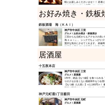
軽にお楽しみくださいませ！！ 若者
ストのビルとビルの谷間にひっそりと
店。 一階はカウンター、狭いながら
お好み焼き・鉄板
り和むレトロな空間。 二階は少し暗
ムード漂うお座敷でグループ、家族、
す。 お料理は、淡路百日鶏や丹波地
炭で香ばしく焼き上げ、旬の素材のお
鉄板酒場 海（ＫＡＩ）
替わり、〆には釜飯を！ 食通に定評
神戸市中央区 三宮
グルメ / お好み焼き・鉄板焼き
三宮からも元町からもアクセスの良
海-ｋａｉ-』。 シックでちょっぴり
贅沢な気分にさせてくれます。 鉄板
神戸牛の素牛である但馬牛の伝統を受け
質のサーロイン品質管理及び鮮度を保
居酒屋
れしておりません。 本物の味をご堪能
粉もん類は神戸発祥のそばめしやお好
ニューをご用意しております。 神戸
さい♪ 最大30名様まで収容ＯＫです
十五夜本店
ご利用下さい♪ 25名様～貸切も可能で
ございますので、接待にもご利用いた
神戸市中央区 三宮
グルメ / 居酒屋
1年中、絶品【もつ鍋】を食べられる「
りのクセが全くない国産和牛もつを惜
【もつ鍋（1人前）】≪1,180円≫！ 
旨味が凝縮されたスープにたっぷり野
心温まる究極メニュー。 醤油orチゲ
神戸元町通1丁目薮田
しいポイント♪翌日お肌がプルプルに…
む充実のコースはオススメ！飲み放題
神戸市中央区 元町
3,500円～≫と驚きの価格でご提供い
グルメ / 居酒屋
や女性同士の華やかな女子会はもちろ