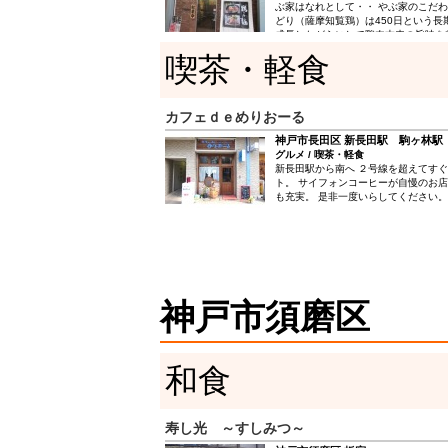
ぶ家はなれとして・・ やぶ家のこだわ
どり（薩摩知覧鶏）は450日という長
成長しながらにして鶏肉本来の旨味を
鶏では絶対に味わえない旨味と抜群の
喫茶・軽食
州を中心とする地域ではさつま知覧ど
為、さしみ・炭火焼・鍋物で『新鮮・
楽しんでいます。 ●焼き 新鮮な薩摩
外パリッ!中はジューシーに！ ●鍋 8
カフェｄｅめりおーる
コラーゲンスープは美肌効果抜群 人
神戸市長田区 新長田駅 駒ヶ林駅
グルメ / 喫茶・軽食
新長田駅から南へ ２号線を超えてす
ト。 サイフォンコーヒーが自慢のお店
も充実。 是非一度いらしてください。
神戸市須磨区
和食
寿し光 ～すしみつ～