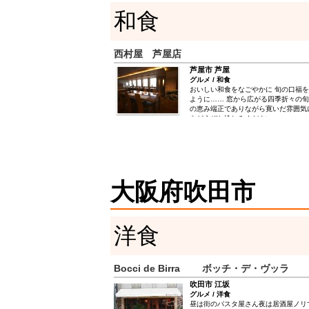
和食
西村屋 芦屋店
芦屋市 芦屋
グルメ / 和食
おいしい和食をなごやかに 旬の口福
ように…… 窓から広がる四季折々の
の恵み端正でありながら寛いだ雰囲気
をどうぞお愉しみください。
大阪府吹田市
洋食
Bocci de Birra ボッチ・デ・ヴッラ
吹田市 江坂
グルメ / 洋食
昼は街のパスタ屋さん夜は居酒屋ノリでイタ