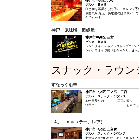
神戸市中央区 元町
グルメ / ＢＡＲ
白と赤を基調とした店内にオレンジ系
雰囲気を演出。 路地裏の隠れ家バー
がですか？
神戸 鬼味噌 田嶋屋
神戸市中央区 三宮
グルメ / ＢＡＲ
ランチタイムからノンストップでワイ
ツやカラオケで盛り上がったり、まっ
スナック・ラウン
すなっく沿華
神戸市中央区 三ノ宮 三宮
グルメ / スナック・ラウンジ
お仕事帰りの 三宮の
沿華で お過ごしくだ
LA。Ｌｅａ（ラー。レア）
神戸市中央区 三宮駅
グルメ / スナック・ラウンジ
北野坂と東門筋の間にあるビル ＭＯ