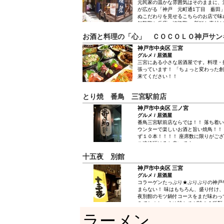
元民家の温かな雰囲気はそのままに、
のお食事など、シーンを選ばずご利用
が広がる「神戸 元町通1丁目 薮田
すので、ご予約はお早めに◎ また、
ぬこだわりを見せるこちらのお店で味
め、お酒と相性抜群の日替りメニュー
知覧鶏と兵庫・淡路鶏。 新鮮な素材
バルをMIXさせたような、オシャレで
しは、部位ごとに食べ比べができるお
ゆっくりと美味＆美酒をお楽しみくだ
お酒と料理の「心」 ＣＯＣＯＬＯ神戸サン
ていただきたい一品。 落ち着いた和
りの鶏料理をご堪能ください。
神戸市中央区 三宮
グルメ / 居酒屋
三宮にある小さな居酒屋です。料理・
張っています！ 「ちょっと変わった
来てください！！
とり焼 番鳥 三宮駅前店
神戸市中央区 三ノ宮
グルメ / 居酒屋
番鳥三宮駅前店ならでは！！ 落ち着
ウンターで楽しいお酒と旨い焼鳥！！
ず１０本！！！！ 座席数に限りがご
ご連絡頂けると幸いです。
十五夜 別館
神戸市中央区 三宮
グルメ / 居酒屋
コラーゲンたっぷり★ぷりぷりの神戸
まらない！ 味はもちろん、盛り付け
夜別館のモツ鍋付コースをまだ味わっ
みてね☆しょうゆ味とチゲ味の２種類
ンで♪
ラーメン