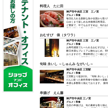
した。 厳選された和牛、鹿、ホルモ
料理人 たに田
でぐつぐつと！ 「すき焼きはスタミナ
理や鹿肉などの焼肉も好評。 カウン
神戸市中央区 三宮 三ノ宮
可）。御宴会座敷２～１４名様までご
グルメ / 和食
煙」。カウンターは「喫煙可」。 １
毎日仕入れる新鮮な魚や全国から取り
の喫煙コーナーにてお願い致します。
心ゆくまで楽しめる本格懐石料理店。
ど豊富で、中でもおすすめは、旬のお
素材の味を大事にした程よい味付けは
す。 季節の食材を使用した日替わり
おむすび 俵（タワラ）
何度来ても飽きない魅力があります。
いた店内は、接待にも最適です。
神戸市中央区 三宮 三ノ宮
グルメ / 和食
お寿司感覚でたべられるおむすびは、な
酎日本酒もプレミアム物をはじめ、常
おりますので、季節料理とご一緒にど
にも、じゃんぼ漁師みそ汁とおむすび
ーもご用意しております。 従業員一
旬味 永いし ～しゅんみ ながいし～
ます。
神戸市中央区 三宮駅
グルメ / 和食
三宮駅より徒歩2分。『旬味 永いし
だんに使った創作和食や名物の≪釜飯
本酒も多数取り揃えております。 接
下さい。
串揚げ えん藤
神戸市中央区 三ノ宮
グルメ / 和食
当店の串揚げは、旬の素材を取り揃え