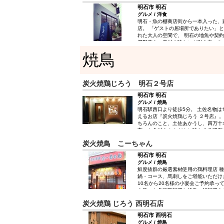
明石市 明石
グルメ / 洋食
明石・魚の棚商店街から一本入った、
店。 「ゲストの居場所でありたい」
れた大人の空間で、 明石の地魚や契
機野菜を、素材の味わいが引き立つや
ます。 おすすめは、シェフ手製の生
焼鳥
とアンチョビのトマトソース自家製タ
外カリカリ、中ふんわりの『ピッツァ
風）』や、 明石の白身魚が贅沢な『
ツァ』も人気です。 店内には2～6名
炭火焼鶏じろう 明石２号店
子会やママ会、デートにぴったり。 
がおもてなしをいたしますので、ぜひ
明石市 明石
くださいませ。
グルメ / 焼鳥
明石駅西口より徒歩5分。 土佐名物
えるお店『炭火焼鶏じろう ２号店』。
ちろんのこと、土佐あかうし、四万十
育った食材をふんだんに味わえる明石
炭火焼鳥 こーちゃん
明石市 明石
グルメ / 焼鳥
鮮度抜群の厳選素材使用の鶏料理店 
鍋・コース、馬刺しをご堪能いただけ
10名から20名様の小宴会ご予約承っ
を使った各種鶏料理と焼鳥、鍋料理を
炭火焼鶏 じろう 西明石店
明石市 西明石
グルメ / 焼鳥