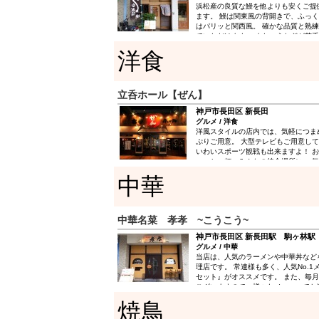
浜松産の良質な鰻を他よりも安くご提
ます。 鰻は関東風の背開きで、ふっ
はパリッと関西風。 確かな品質と熟
ていただけます。 また、うなぎが苦
や居酒屋メニューもありますので、お
洋食
詳しいメニューは下記よりご確認くだ
立呑ホール【ぜん】
神戸市長田区 新長田
グルメ / 洋食
洋風スタイルの店内では、気軽につま
ぷりご用意。 大型テレビもご用意し
いわいスポーツ観戦も出来ますよ！ 
ょっと一杯、みんなの待合場所に、 
ぜんをよろしくお願いします！
中華
中華名菜 孝孝 ~こうこう~
神戸市長田区 新長田駅 駒ヶ林駅
グルメ / 中華
当店は、人気のラーメンや中華丼など
理店です。 常連様も多く、人気No.
セット』がオススメです。 また、毎
ございますので、様々なメニューでお
一度、お召し上がり下さい。 自分が
焼鳥
供しております。 お客様に喜んで帰
らも美味しい料理でおもてなしいたし