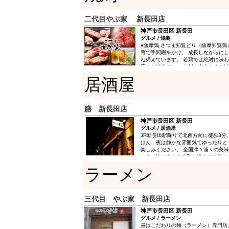
二代目やぶ家 新長田店
神戸市長田区 新長田
グルメ / 焼鳥
●薩摩鶏 さつま知覧どり（薩摩知覧鶏
育で手間暇をかけ、 成長しながらに
ね備えています。 若鶏では絶対に味
応えが特徴です。 九州を中心とする
本来の味を引き出す為、さしみ・炭火
居酒屋
え・旨味』三拍子を楽しんでいます。 
ハロゲンプレートが外パリッ!中はジュー
以上煮込んだ渾身のコラーゲンスープ
赤丸鍋は必食です
膳 新長田店
神戸市長田区 新長田
グルメ / 居酒屋
JR新長田駅降りて北西方向に徒歩3分
はん、夜は静かな雰囲気でゆったりと
楽しみください。 全国津々浦々の美
の幸・海の幸を各種取り揃えて皆様の
ます。
ラーメン
三代目 やぶ家 新長田店
神戸市長田区 新長田
グルメ / ラーメン
昼はこだわりの麺（ラーメン）専門店