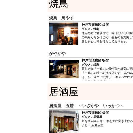
焼鳥
焼鳥 鳥やす
神戸市須磨区 板宿
グルメ / 焼鳥
地元の方に愛されて、毎日わいわい賑
の鶏みんちをはじめ、生ものも充実し
越しを心よりお待ちしております。
がやがや
神戸市須磨区 板宿
グルメ / 焼鳥
香川名物「一鶴」の骨付鶏が板宿に登
「一鶴」の唯一の姉妹店です。 あつあ
は、かぶりついて好し、 キャベツにタ
にご飯にかけて好し。
居酒屋
居酒屋 五勝 ～いざかや いっかつ～
神戸市須磨区 板宿
グルメ / 居酒屋
足を踏み鳴らせ！ 拳を天に突き上げろ
よと！ 五勝店主