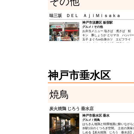
その他
日：担担麺７５０円→６５０円 金曜
・ランチタイム、麺類全品にライスを
注文の際に直接スタッフまでライスを
味三坂 ＤＥＬ ＡｊｉＭｉｓａｋａ
他のサービス、無料券との併用は不可
神戸市須磨区 板宿駅
グルメ / その他
お弁当メニュー 塩さば 煮さば 鮭
キン 豚しょうが とりマヨ ハンバ
玉子 まぐろor白身カツ エビフライ
ツ トンカツ からあげ 焼肉スペシャ
￥５００ 和食スペシャル 洋食スペ
炊き込みスペシャル←￥６００ お惣菜
んぎり ひじき きんぴらごぼう ポ
こときゅうりの酢の物 中華風はるさ
から 高野の玉子とじ 白和え ホウ
前煮 本日のなすび お惣菜は全部￥１
神戸市垂水区
￥３００ メニューに書いている以外
ブル・法事なのでの仕出しも承ってお
合わせた商品を作らせていただきます
さい。 また夕方から新しく晩御飯屋も
三坂の料理をお持ち帰りではなく、出
焼鳥
たいとおもっております。店頭でお出
違う料理、お酒も用意しておりますの
さいね。 皆様の食生活に少しでも携
るよう日々頑張りますのでこれからも
炭火焼鶏 じろう 垂水店
たします。
神戸市垂水区 垂水
グルメ / 焼鳥
はちきん地鶏と特撰地酒に酔いながら
水駅1分のくつろぎ空間。 土佐の美
しめる【炭火焼鶏 じろう 垂水店】