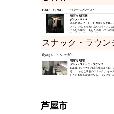
BAR SPACE ~バースペース~
明石市 明石駅
グルメ / ＢＡＲ
明石に静かに、しかし力強く佇むBar s
ス）。 枠にとらわれないスタイル、
つろげる場所。 あなたの知っている
間、垣根を越えた人の繋がりを生むsp
スナック・ラウン
Syaga ～シャガ～
明石市 明石
グルメ / スナック・ラウンジ
Syaga（シャガ）の花言葉のように
る…… そんな明石のスナック。 キャ
したお客様も友達になる。 そんなお
芦屋市