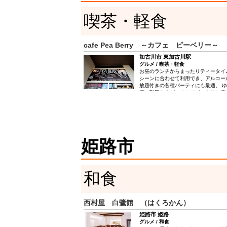
喫茶・軽食
cafe Pea Berry ～カフェ ピーベリー～
加古川市 東加古川駅
グルメ / 喫茶・軽食
お昼のランチからまったりティータイ
シーンに合わせて利用でき、アルコー
放題付きの各種パーティにも最適。 ゆ
席は階段を上がってみてビックリの広々
やプロジェクターによる空間作りで退
でもふらりと立ち寄りたくなる隠れ家
ス。コーヒー500円、ランチ680円～、
きてね！
姫路市
和食
西村屋 白鷺館 （はくろかん）
姫路市 姫路
グルメ / 和食