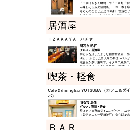
「土佐はちきん地鶏」や「土佐九斤軍
が味わえる炭火焼鶏店。 一本一本丁
ちろんのこと たたきや鶏刺、塩焼な
しております♪ お得な飲み放題付コー
貸切宴会もご相談ください！
居酒屋
ＩＺＡＫＡＹＡ ハチヤ
明石市 明石
グルメ / 居酒屋
和と伊を足したような創作居酒屋。 
明石。 ふとした個人店の料理レベルが
競合店が多い港町で、イタリア風創作
店主の姿は、まさに勝負師。 季節に
などは、事前にご注文をいただければ
喫茶・軽食
答えいたします。
Cafe＆diningbar YOTSUBA （カフェ
バ）
明石市 魚住
グルメ / 喫茶・軽食
昼はカフェ夜はダイニングバー。 10
（貸切メニュー要相談可） 魚住駅徒歩
ＢＡＲ