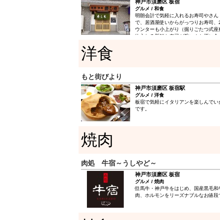
神戸市須磨区 板宿
グルメ / 和食
明朗会計で気軽に入れるお寿司やさん
で、居酒屋使いからがっつりお寿司、
ウンターも小上がり（掘りごたつ式座
仕入れる新鮮な寿司が旨い！お酒に合
数々にも大満足。
洋食
もと街びより
神戸市須磨区 板宿駅
グルメ / 洋食
板宿で気軽にイタリアンを楽しんでい
です。
焼肉
肉処 牛宿～うしやど～
神戸市須磨区 板宿
グルメ / 焼肉
但馬牛・神戸牛をはじめ、国産黒毛和
肉、ホルモンをリーズナブルなお値段