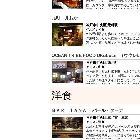
げいたします。 串カツ料理をより美
に、カウンター席をおすすめしていま
厳選した焼酎、地酒等こだわりのお酒
どなたでもお気軽におこしくださいま
元町 井おか
神戸市中央区 元町駅
グルメ / 和食
各線元町駅より歩いて1分のところに
の素材をふんだんに使った料理とこだ
選した地酒、焼酎などを洗練された 
だけます。 また、ガラス張りのインパ
基調とし彩やかな西陣織と畳が印象的
OCEAN TRIBE FOOD UKuLeLe (ウクレレ
は、大切な人との大切な時間を演出し
神戸市中央区 西元町
グルメ / 和食
神戸高速・西元町駅下車、元町6丁目
ですぐ見つかります。 料理のジャン
した創作料理スタイルになっていて、
海鮮料理」が中心。ハワイの地元料理
キ」、インドネシアの焼き飯「ナシゴ
洋食
が色々とあります。 また、お料理一品ご
リのアレンジがプラスされていて枠に
理を楽しめます。材料は毎日仕入れる
が新鮮でおいしく。また、仕入れをい
ＢＡＲ ＴＡＮＡ -バール・ターナ
もお薦めです。
神戸市中央区 三ノ宮 三宮
グルメ / 洋食
お酒とお料理が豊富なバール 炭火焼
本格イタリアン 神戸の名店“ターナフォ
の鮮魚や野菜を、シェフ自らの目利き
題の熟成肉もご用意しています！ 一