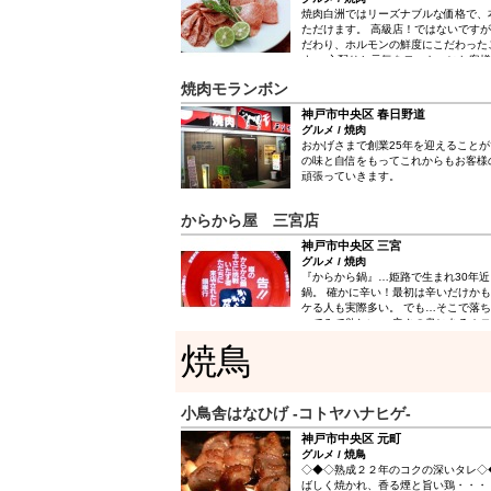
焼肉白洲ではリーズナブルな価格で、
ただけます。 高級店！ではないです
だわり、ホルモンの鮮度にこだわった
す。 心配りと元気をモットーにお客
お届けいたします。 「ミスジ」「イ
焼肉モランボン
部位、牛の大トロと言われている「ハ
肉から厳選した高級肉をぜひ味わいに
神戸市中央区 春日野道
グルメ / 焼肉
おかげさまで創業25年を迎えることが
の味と自信をもってこれからもお客様
頑張っていきます。
からから屋 三宮店
神戸市中央区 三宮
グルメ / 焼肉
『からから鍋』…姫路で生まれ30年
鍋。 確かに辛い！最初は辛いだけか
ケる人も実際多い。 でも…そこで落
ってみて欲しい。 辛さの奥にあるホ
いて欲しい！！ 姫路の山奥で創始者
焼鳥
めて調合する｢からからのもと｣が生
辛さ。 その正統継承者「からから屋」
楽しんで下さい。
小鳥舎はなひげ -コトヤハナヒゲ-
神戸市中央区 元町
グルメ / 焼鳥
◇◆◇熟成２２年のコクの深いタ
ばしく焼かれ、香る煙と旨い鶏・・・