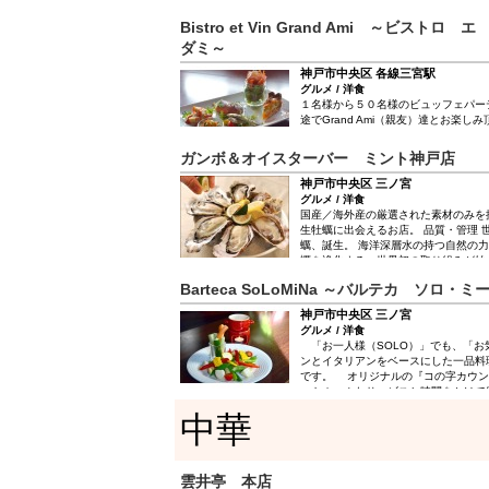
りの肉汁と香ばしさが口の中いっぱい
Bistro et Vin Grand Ami ～ビスト
に合うワインが豊富でグラスワイン47
ンボトルは2,900円～約60種。 ワ
ダミ～
仕入れしています。 スタッフに相談
神戸市中央区 各線三宮駅
んでくれます！ コースは飲み放題込4,
グルメ / 洋食
迎会等貸切などご予算等ご相談くださ
１名様から５０名様のビュッフェパー
途でGrand Ami（親友）達とお楽し
す。 また親友のような関係性を持っ
わせを、 お客様にご紹介・ご提供を
ガンボ＆オイスターバー ミント神戸店
いがつまっています。
神戸市中央区 三ノ宮
グルメ / 洋食
国産／海外産の厳選された素材のみを
生牡蠣に出会えるお店。 品質・管理 世
蠣、誕生。 海洋深層水の持つ自然の
蠣を浄化する、世界初の取り組みが始
全性はさらなる高みへ。 当社の直営
Barteca SoLoMiNa ～バルテカ ソロ・ミ
会えない牡蠣「Organic Refined O
い。 ※「Organic」とはその語源
神戸市中央区 三ノ宮
しています。
グルメ / 洋食
「お一人様（SOLO）」でも、「お
ンとイタリアンをベースにした一品料
です。 オリジナルの『コの字カウン
ットホームなサービスと時間をかけて
して、世界各国10種類を超える日替わ
中華
類に及ぶボトルワインをご用意して、
待ちしております。
雲井亭 本店