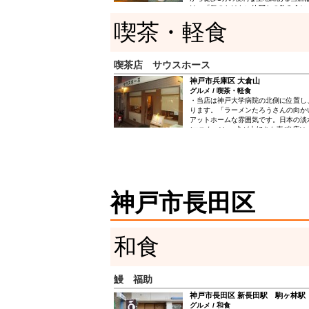
け」「気のおけない仲間との飲み会に
いただけるお店です。 アットホーム
喫茶・軽食
でも、グループでもいつでも気取らず
す。 自慢の魚料理では明石の昼網鮮
日新鮮な季節のお魚をご用意し、また
取り寄せた厳選の焼酎など、豊富なお
喫茶店 サウスホース
ます。 素材の味をいかした創作和食
リーズナブルに楽しんでいただければ
神戸市兵庫区 大倉山
理もお酒もおいしくて、なんだかちょ
グルメ / 喫茶・軽食
それが雑食屋の願いです。
・当店は神戸大学病院の北側に位置し、
ります。「ラーメンたろうさんの向かい
アットホームな雰囲気です。日本の淡
(マスター)と、犬が大好きな妻(当店
が・・・)と夫婦二人で切り盛りして
けない自信があります。お近くに来ら
立ち寄りくださいませ。
神戸市長田区
和食
鰻 福助
神戸市長田区 新長田駅 駒ヶ林駅
グルメ / 和食