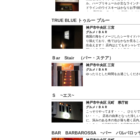
ル、ハーブリキュールが主なラインナ
ドラインのウイスキーはかなりお手頃
す。 普段使いで、もっと気軽にウイ
いう想いからです。 気さくで多趣味
TRUE BLUE トゥルー ブルー
店内は禁煙、空気清浄機有り。 途中
ます。 ビルの二階で少し入りづらい
神戸市中央区 三宮
(´∀｀)
グルメ / ＢＡＲ
南国の海をイメージしたシーサイドバ
り揃えており、他ではなかなか見るこ
出会えます！ 店内はとてもオシャレ
明はまるで海にいるような気分にさせ
囲気があって特別な気分になれるので
Ｂar Stair （バー・ステア）
にもおすすめです。
神戸市中央区 三宮
グルメ / ＢＡＲ
ゆったりとした時間をお過ごしくださ
Ｓ ~エス~
神戸市中央区 元町 県庁前
グルメ / ＢＡＲ
こっそりやってます・・・。 ひとり
い・・・。 店名の由来となった珍し
に、深みのある木の色が落ち着く店内
もちろん、自家製梅酒や自家製アテ目
お酒が飲めない人向けにコーヒー＆ケ
BAR BARBAROSSA ~バー バルバロッ