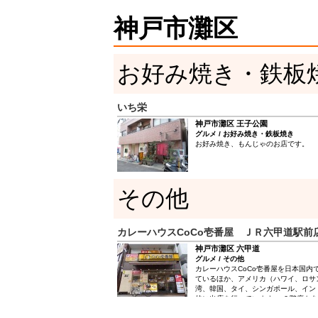
神戸市灘区
お好み焼き・鉄板
いち栄
神戸市灘区 王子公園
グルメ / お好み焼き・鉄板焼き
お好み焼き、もんじゃのお店です。
その他
カレーハウスCoCo壱番屋 ＪＲ六甲道駅前
神戸市灘区 六甲道
グルメ / その他
カレーハウスCoCo壱番屋を日本国内で
ているほか、アメリカ（ハワイ、ロサ
湾、韓国、タイ、シンガポール、イン
的に出店を行っています。 ２階席も
たりした空間を演出。 漫画もたくさ