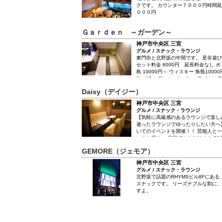
クです。 カウンター７０００円時間延
０００円
Ｇａｒｄｅｎ ～ガーデン～
神戸市中央区 三宮
グルメ / スナック・ラウンジ
東門街と北野坂の中間です。 是非遊
セット料金 6000円 延長料金なし ボ
島 10000円～ ウィスキー 角瓶1000
他 ブランデ、シャンパン、ワイン、
Daisy（デイジー）
神戸市中央区 三宮
グルメ / スナック・ラウンジ
【気軽に高級感のあるラウンジで楽し
違ったラウンジでゆったりしたい方へ
いてのイベントを開催！！ 芸能人と
いうお店は、 三宮でここだけ！！ 2
大人気ママ。 20代前半のフレッシュ
GEMORE（ジェモア）
ております。 キャストも20名在籍と
子が在籍しています。 芸能人を招い
神戸市中央区 三宮
開催しています！！ 「Daisy」でし
グルメ / スナック・ラウンジ
てます♪ 店内はムードある高級感仕様
北野坂で話題のRHYMSビル8Fにあ
時間が流れる癒し空間♪ 高級感があるのに
スナックです。 リーズナブルな割に
分6,000円】【延長20分1,800円
すよ。
格！！ 雰囲気はアットホーム！！ 気
となく、 クオリティの高いおもてな
すよ。 もちろん接待や二次会利用な
い。 ご期待にお応えできる準備は整