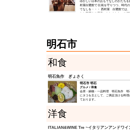
ゆかしい日本のおもてなしのかたちを
村屋白鷺館で 伝統を守りつつ、時代
てなしを・・・ 西村屋 白鷺館では
なお部屋をご用意いたしました。ご披
め、会議、コンベンションなど各種の
う、豊富な音響設備やビデオ、プロジ
トなども備え皆様のお越しをお待ちし
明石市
和食
明石魚作 ぎょさく
明石市 明石
グルメ / 和食
会席・鍋物・一品料理 明石魚作 明
にタコを主として、ご満足頂ける料理
ております。
洋食
ITALIAN&WINE Tre ~イタリアンアンドワ