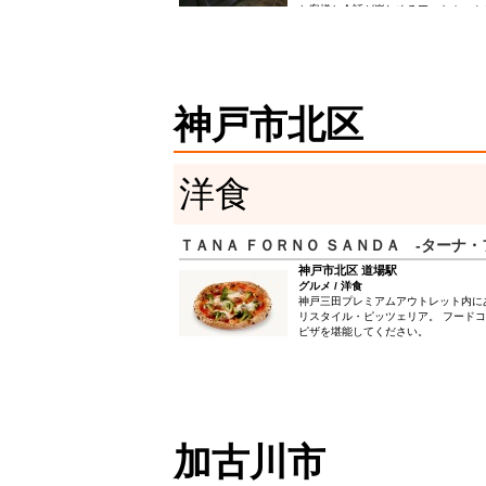
お客様と会話が楽しめるアットホーム
人気の、ヘルシーであっさりした食感
は、皮の香ばしさと鶏の旨みが凝縮さ
が絶妙な火入れで丁寧に1本1本焼き
カリッと中はじゅわっと旨みがあふれ
の稀少な地酒『黒尊』もラインアップ
人のデートにおすすめ。コースは3種あ
神戸市北区
飲み放題がついていてリーズナブルに
す。 最大33名の宴会が可能、同僚や
に利用したい一軒です。
洋食
ＴＡＮＡ ＦＯＲＮＯ ＳＡＮＤＡ -ターナ・
神戸市北区 道場駅
グルメ / 洋食
神戸三田プレミアムアウトレット内に
リスタイル・ピッツェリア。 フード
ピザを堪能してください。
加古川市