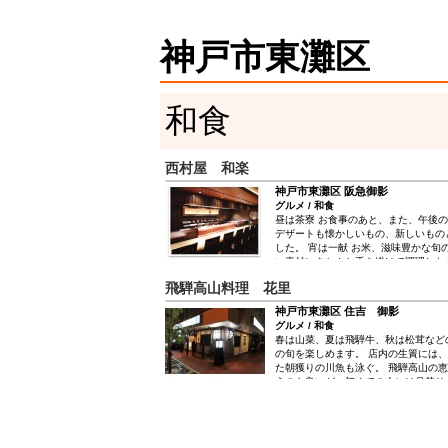
神戸市東灘区
和食
西村屋 和楽
神戸市東灘区 阪急御影
グルメ / 和食
昼は茶寮 お食事のあと、また、午後
デザートも懐かしいもの、新しいもの
した。 宵は一献 お米、滋味豊かな旬
い素材にきちんと手を掛けて調理した
お支度しております。 どうぞごゆっ
飛騨高山料理 花里
ごしいただけますように。
神戸市東灘区 住吉 御影
グルメ / 和食
春は山菜、夏は飛騨牛、秋は松茸など
の旬を楽しめます。 店内の生簀には
た朝獲りの川魚も泳ぐ。 飛騨高山の
うのも良いが、初めての人には月替り
め。 海外からもたくさんのお客様がい
密着なグローバル営業を心がけており