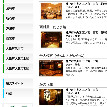
神戸市中央区 三ノ宮 三宮 花時
グルメ / 和食
尼崎市
窓から広がる眺望、夜景。神戸らしさ
「西村屋ダイニング」は、歴史が育ん
心ゆくまで愉しんでいただくレストラ
明石市
西村屋 たじま路
芦屋市
神戸市中央区 三ノ宮 三宮 花時
グルメ / 和食
西宮市
たじま牛に旬の味覚を添えて・・・ 
ーをご用意し、お待ちしております。
大阪府吹田市
千人代官（せんにんだいかん）
大阪府大阪市北区
神戸市中央区 三ノ宮 三宮
グルメ / 和食
趣向を凝らした三つの代官屋敷で楽し
大阪府大阪市西区
但馬の美味百珍。 三つの代官屋敷に
ださい。
観光スポット
かのう屋
神戸市中央区 三ノ宮 三宮
行政
グルメ / 和食
「神戸の和牛」と「長崎のあごだし」
たおだしタイプのすき焼きです。 ジ
肉、贅沢な牛鮮丼も人気です。 焼あ
しをベースに 香川の厳選醤油で味付