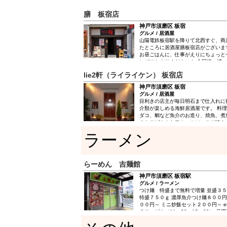
膳 板宿店
神戸市須磨区 板宿
グルメ / 居酒屋
山陽電鉄板宿駅を降りて北西すぐ、商
たところに居酒屋膳板宿店がございま
お昼ごはんに、仕事がえりにちょっと
にぜひおよりください！ 全国津々浦
鮮な山の幸・海の幸を各種取り揃えて
lie2軒（ライライケン） 板宿店
ております。 店内の生けすには、ア
ジなど、毎日、旬の魚介がスタンバイ。活
神戸市須磨区 板宿
活サザエ造り(2個￥1100)など、鮮
グルメ / 居酒屋
た、新鮮な和牛肉刺身(￥850)など
目利きの店主が毎日明石まで仕入れに
る和牛料理も評判だ。ほか、冬のてっちり
介類が楽しめる海鮮居酒屋です。 料
モン鍋(￥1600)など、鍋も充実。店
ダコ、鯛など魚介のお造り、焼魚、煮
(￥500～)とともにお楽しみください
のトロピカルなフルーツソースが絡ん
ス」などの創作ものや一人前ずつ30
ラーメン
焼穴子の釜飯まで多彩な味覚が楽しめ
らーめん 吉麺館
神戸市須磨区 板宿駅
グルメ / ラーメン
つけ麺 特盛まで無料で増量 並盛３
特盛７５０ｇ 濃厚魚介つけ麺８００円
００円～ ミニ炒飯セット２００円～ et
チサービス（11：30～15：00） 
６００円→５００円 火曜日：和風醤
５０円 水曜日：こだわり塩ラーメン６