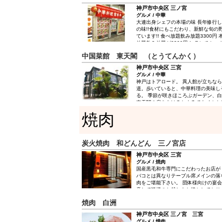
神戸市中央区 三ノ宮
グルメ / 中華
大連出身シェフの本場の味 長年修行
の味!!食材にもこだわり、新鮮な旬の
ています!! 食べ放題飲み放題3300円
放題飲み放題が3300円！ ランチセッ
やお1人様に人気のランチは700円～
中国菜館 東天閣 （とうてんかく）
ン定食など種類も豊富！
神戸市中央区 三宮
グルメ / 中華
神戸はトアロード。 異人館が立ちな
道。歩いていると、中華料理の美味し
る。 季節が咲きほころぶガーデン、
東天閣の扉をあけるとまるでタイムト
古き、良き、時代のインテリアが出迎え
焼肉
イツ人 F・ビショップが家族のため
笑顔を、包み込んできたであろう。 
中華料理の最高のおもてなし。 王宮
い。 明治27年。 ドイツ人F.ビショ
炭火焼肉 和どんどん 三ノ宮店
リス人の建築家ガリバー氏が手がけた
昭和20年。 大連の一流料理店のコッ
神戸市中央区 三宮
ぎ、中国王宮料理店として「東天閣」
グルメ / 焼肉
い歴史の中で腕利きの料理人が競って
国産黒毛和牛専門にこだわったお店が
理。 贅沢だけじゃなく、心にも、身
バコとは異なりテーブル席メインの落
という中国王宮料理の真髄を今もお客
肉をご堪能下さい。 団体様向けの宴
意して皆様のお越しをお待ちしており
焼肉 白洲
神戸市中央区 三ノ宮 三宮
グルメ / 焼肉