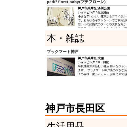
petit* floret.baby(プチフローレ)
神戸市兵庫区 湊川公園
ショッピング / 生活用品
小さなアレンジ、花束からブライダル
で、あらゆるギフトシーンでご利用頂い
思い出の結婚式のブーケや大切な方か
フラワーにしませんか？ 小さなミニ
ームアレンジ、実物大のブーケなど、
本・雑誌
ナルアレンジを制作させていただきま
ださい☆
ブックマート神戸
神戸市兵庫区 大開
ショッピング / 本・雑誌
時代感覚派の新しい書店 様々なジャ
ます。 ブックマート神戸店の大きな店
子の皆様一度カムカム』 お店に来て
神戸市長田区
生活用品