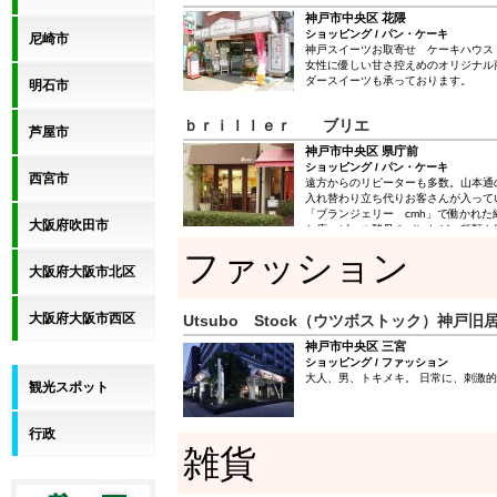
神戸市中央区 花隈
ショッピング / パン・ケーキ
尼崎市
神戸スイーツお取寄せ ケーキハウス
女性に優しい甘さ控えめのオリジナル
ダースイーツも承っております。
明石市
ｂｒｉｌｌｅｒ ブリエ
芦屋市
神戸市中央区 県庁前
ショッピング / パン・ケーキ
西宮市
遠方からのリピーターも多数。山本通
入れ替わり立ち代りお客さんが入って
「ブランジェリー cmh」で働かれ
大阪府吹田市
お店。ビール酵母のパンなど、種類も
ファッション
大阪府大阪市北区
大阪府大阪市西区
Utsubo Stock（ウツボストック）神戸旧
神戸市中央区 三宮
ショッピング / ファッション
大人、男、トキメキ。 日常に、刺激
観光スポット
行政
雑貨