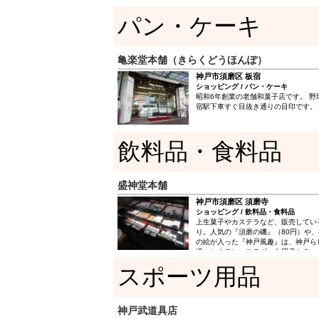
パン・ケーキ
亀楽堂本舗（きらくどうほんぽ）
神戸市須磨区 板宿
ショッピング / パン・ケーキ
昭和6年創業の老舗和菓子店です。 野
宿駅下車すぐ目抜き通りの目印です。
飲料品・食料品
盛神堂本舗
神戸市須磨区 須磨寺
ショッピング / 飲料品・食料品
上生菓子やカステラなど、販売してい
り。人気の『須磨の磯』（80円）や
の絵が入った『神戸風趣』は、神戸ら
適。シナモン、ヨモギ、白団子と３つ
団子の『敦盛団子』、桜の花びらをイ
スポーツ用品
餅』も好評です。 おみやげに最適な
お店です。
神戸武道具店