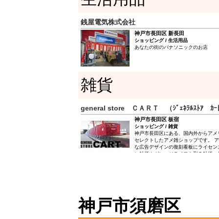
銭屋電気株式会社
神戸市長田区 新長田
ショッピング / 生活用品
あなたの街のパナソニックのお店
雑貨
general store ＣＡＲＴ （ｼﾞｪﾈﾗﾙｽﾄｱ ｶｰ
神戸市長田区 板宿
ショッピング / 雑貨
神戸市長田区にある、国内外からアメ
セレクトしたアメ雑ショップです。 
な広告デザインの復刻看板にライセン
ン雑貨やガレージライフを彩る雑貨、
ア小物・キッチン・生活雑貨・ジャン
クターグッズなどなど、 様々なジャ
揃えております。 お近くに来られた
（※駐車場はあいにくございません・
ョップではご紹介していない商品や新
はの特価商品もございますよ！ （※
神戸市須磨区
などの都合上、ウェブショップ掲載商
ざいます。お目当て商品がございまし
合せの上ご来店下さいませ。）