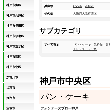
ださい。 ☆「こんな感じ
神戸市灘区
だけど・・・」といったご
兵庫県
明石市
芦屋市
り対応させていただきま
にお電話やメールでお問い
その他
大阪府大阪市西区
神戸市兵庫区
 ☆ブログでは随時 セー
をご紹介しています！ ぜ
ださいね！！
神戸市長田区
サブカテゴリ
神戸市須磨区
すべて表示
パン・ケーキ
飲料品・食
神戸市垂水区
トレンズ・メガネ
神戸市西区
神戸市北区
加古川市
神戸市中央区
加東市
パン・ケーキ
姫路市
フォンテーヌブロー神戸
宝塚市