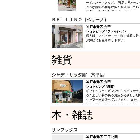
ード、ハーネスなど、 可愛い系からカ
ごろな価格の物を数多く取り揃えてい
下さい。お待ちしております！ ☆yum
は、すべて日本製！一点一点こころを
ＢＥＬＬＩＮＯ（ベリーノ）
す。 ☆実店舗に来られないお客様にも
げいただけるようになりました！ ２
神戸市灘区 六甲
用いただけます。３着以上のご注文で
ショッピング / ファッション
発送します。 詳細はご利用案内をご覧
婦人服、アクセサリー、鞄、雑貨を取
細かい部分のお問合せは、各商品の注
お気軽にお立ち寄り下さい。
お問合せください。 ☆「こんな感じ
ど・・・」といったご要望にも出来る
ます！！ぜひお気軽にお電話やメール
い！！ ☆ブログでは随時 セール商
雑貨
ています！ ぜひのぞいてみてくださ
シャディサラダ館 六甲店
神戸市灘区 六甲
ショッピング / 雑貨
ギフト＆ショッピングのシャディサラ
るく楽しい夢のあるお店をめざし、地
タッフ一同頑張っております。 また
ども開催しておりますので、お近くに
にお立ち寄りください。 おいしいコ
本・雑誌
ちしています。
サンブックス
神戸市灘区 王子公園