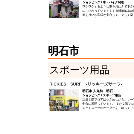
ショッピング / 車・バイク関連
ワクワクするような車を見にきて下さ
にこだわっています！！ 納車前には
等を行いお客様が安心して、そして楽
るように心がけています。 また「ア
力で取り組みます。納車前の点検はも
が、車というものはやはり消耗品です
か壊れてきます。 もしトラブルが発
下さい。全力で対応させていただきま
明石市
スポーツ用品
RICKIES SURF -リッキーズサーフ-
明石市 人丸前 明石
ショッピング / スポーツ用品
店舗１階フロアは小さめながら、サー
中心に展開しています。 また２階フ
エットスーツのオーダーを、ゆっくり
相談頂けるスペースです。 サーフボ
サーフギア類で大きめの商品やアパレ
階フロアになります。 サーフボード
ら気軽にリッキーズサーフにご相談下
サーフショツプとしては最大級の広さ
サーフボード専用のリペア工場を設置