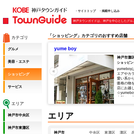
・サイトトップ
・掲載申し込み
神戸タウンガイドは、神戸を中心としたグル
「ショッピング」カテゴリのおすすめ店舗
カテゴリ
ｂｒｉｌｌｅｒ ブリエ
グルメ
公園
神戸市中央
美容・エステ
ァッション
ショッピング
毎日楽しく使っていただけるウ
遠方から
«
ード、ハーネスなど、 可
な住宅地
ショッピング
イイ系まで、 お手ごろな
さんが入
取り揃えています。ぜひお
ジェリー 
サービス
。お待ちしております！
出された
リジナルの商品は、すべて日
も豊富に
ころを込めて手作りしてい
に来られないお客様にもこ
エリア
い上げいただけるようにな
までならメール便を利用い
エリア
神戸市中央区
以上のご注文でも全国送料
します。 詳細はご利用案
 ☆サイズなど細かい部分
神戸市東灘区
商品の注文フォームからお
神戸市
中央区
東灘区
灘区