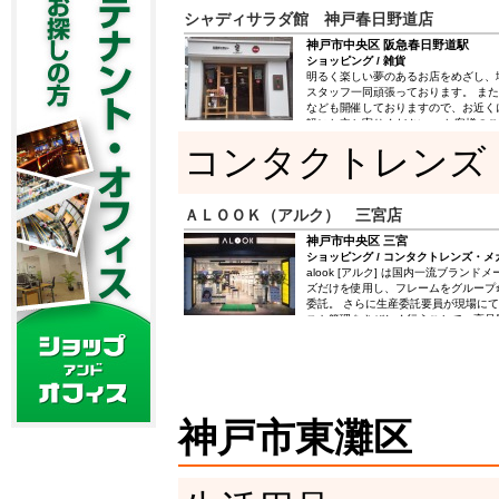
シャディサラダ館 神戸春日野道店
神戸市中央区 阪急春日野道駅
ショッピング / 雑貨
明るく楽しい夢のあるお店をめざし、
スタッフ一同頑張っております。 ま
なども開催しておりますので、お近く
軽にお立ち寄りください。 お客様の
ております。
コンタクトレンズ
ＡＬＯＯＫ（アルク） 三宮店
神戸市中央区 三宮
ショッピング / コンタクトレンズ・メ
alook [アルク] は国内一流ブラン
ズだけを使用し、フレームをグループ
委託。 さらに生産委託要員が現場に
スト管理をきびしく行うことで、高品
現しました。 ファッション感覚でメ
るよう、Casual Eyewear Shopとし
の店舗展開を計画しています。 アル
視力矯正する「見るためのメガネ」だ
シーンの中に「楽しい」「うれしい」
スパイスを感じてもらえるようなプラ
神戸市東灘区
指しています。その中でも特に力を入
モデルリリース。四季で着る服のカラ
替わるように「メガネ」も服に合わせ
のでは？という発想が季節ごとのリリ
すが、生活における様々なシーンにあ