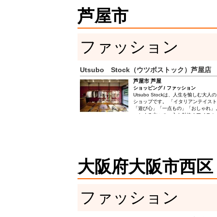
～２５本の受付が可能です） 大切な
芦屋市
こだわるなら、是非リッキーズサーフ
ださい！修理歴３０年以上のサーフボ
あるスタッフが、高度な修理技術をお
方ももちろん大歓迎です！ サーフシ
経験でアドバイスさせていただきます
ファッション
リッキーズサーフへ是非ご来店下さい
りお待ちしています。
Utsubo Stock（ウツボストック）芦屋店
芦屋市 芦屋
ショッピング / ファッション
Utsubo Stockは、人生を愉しむ
ショップです。 「イタリアンテイス
「遊び心」「一点もの」「おしゃれ」
ッとくる方々の、心を射抜くアイテム
イタリアに足を運び、直接買い付けを
出会う洋服と人々にいつもワクワクさ
はお目にかかれないイタリアのローカ
ブランドの一点もの。そして現地の人
が感じてきたイタリアの空気感をUtsub
ます。 洋服や私たちとのお喋りを通
大阪府大阪市西区
ただければ嬉しいです。 新たな洋服
ィネートのご相談など、お客様の感動
いと考えています。 お気に入りの洋
やかになる。 そんな洋服との出会い
に知っていただくことが、私たちの願
ファッション