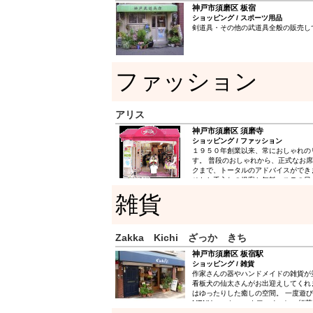
神戸市須磨区 板宿
ショッピング / スポーツ用品
剣道具・その他の武道具全般の販売し
ファッション
アリス
神戸市須磨区 須磨寺
ショッピング / ファッション
１９５０年創業以来、常におしゃれの
す。 普段のおしゃれから、正式なお
クまで、トータルのアドバイスができ
せたお手入れの提案と無料エステの日
日、実施日はお問い合わせ下さい。）
雑貨
ボウ化粧品専門店です。
Zakka Kichi ざっか きち
神戸市須磨区 板宿駅
ショッピング / 雑貨
作家さんの器やハンドメイドの雑貨が
看板犬の仙太さんがお出迎えしてくれ
はゆったりした癒しの空間。 一度遊
MENU コーヒー カフェオーレ 紅茶
ー アイスカフェオレ アイスティー 