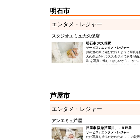
したいんです！ コンセプトは“想いを伝
より素敵なLOVE（想い）を残しまし
明石市
エンタメ・レジャー
スタジオエミュ大久保店
明石市 大久保駅
サービス / エンタメ・レジャー
お友達の家に遊びに行くように写真を
大久保店がハウススタジオである理由
常”を写真で残してほしいから。 かっ
ようなドレスでの撮影はもちろんです
特別な記念日じゃなくていいんです。
な家族や兄弟と、日常を写真に残しま
がそろった日、あなたはどこに行きま
ける場所… それがハウススタジオと
芦屋市
エンタメ・レジャー
アンエミュ芦屋
芦屋市 阪急芦屋川、ＪＲ芦屋
サービス / エンタメ・レジャー
ただ写真を撮るだけのために この贅