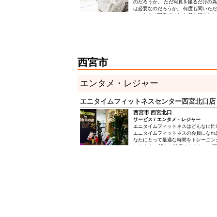
のだろうか。 ただ写真を撮るだけの為
は必要なのだろうか。 何度も問いただ
かったのは写真ではなく 君と過ごし
ったんだ ハイクラスのホスピタリテ
間にこだわった スタジオエミュのラ
１日５組様限定の完全貸切ハウススタ
してみませんか
西宮市
エンタメ・レジャー
エニタイムフィットネスセンター西宮北口店
西宮市 西宮北口
サービス / エンタメ・レジャー
エニタイムフィットネスはどんなに忙
エニタイムフィットネスの会員になれ
なたにとって最適な時間をトレーニン
なります。 誰もが健康でありたいと
んでいるはず…。 最高の設備とクラ
トやバックアップも込みで、価格以上
けるはずです！ エニタイムフィット
オはありません。 カラダのコンディ
にはマシンジムでのトレーニングは、
す。 エニタイムフィットネスは、国
世界25カ国，3,200以上の店舗をご
も追加料金なしで！ 家の近くでも、
出張先でもエニタイムOK！