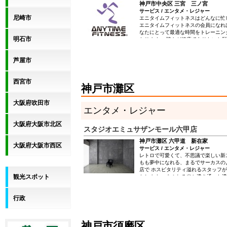
神戸市中央区 三宮 三ノ宮
サービス / エンタメ・レジャー
尼崎市
エニタイムフィットネスはどんなに忙
エニタイムフィットネスの会員になれ
なたにとって最適な時間をトレーニン
明石市
なります。 誰もが健康でありたいと
んでいるはず…。 最高の設備とクラ
トやバックアップも込みで、価格以上
芦屋市
けるはずです！ エニタイムフィット
オはありません。 カラダのコンディ
にはマシンジムでのトレーニングは、
西宮市
す。 エニタイムフィットネスは、国
神戸市灘区
世界25カ国，3,200以上の店舗をご
も追加料金なしで！ 家の近くでも、
大阪府吹田市
出張先でもエニタイムOK！
エンタメ・レジャー
大阪府大阪市北区
スタジオエミュサザンモール六甲店
神戸市灘区 六甲道 新在家
大阪府大阪市西区
サービス / エンタメ・レジャー
レトロで可愛くて、不思議で楽しい新
もも夢中になれる、まるでサーカスの
店で ホスピタリティ溢れるスタッフ
観光スポット
たします。 あふれる光と透き通った
忘れられないひとときを。
行政
神戸市須磨区