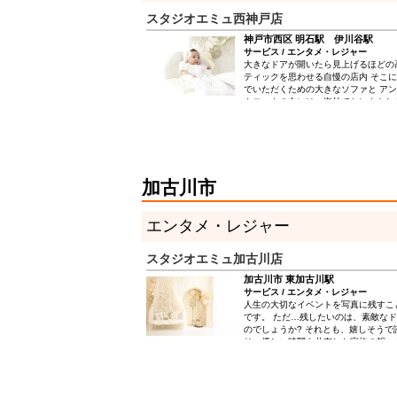
スタジオエミュ西神戸店
神戸市西区 明石駅 伊川谷駅
サービス / エンタメ・レジャー
大きなドアが開いたら見上げるほどの
ティックを思わせる自慢の店内 そこ
でいただくための大きなソファと ア
クロークの中には、海外でセレクトし
ッグｅｔｃ… まずは、スタジオをのぞ
アを開けた時が私たちとお客様の “大
加古川市
エンタメ・レジャー
スタジオエミュ加古川店
加古川市 東加古川駅
サービス / エンタメ・レジャー
人生の大切なイベントを写真に残すこ
です。 ただ…残したいのは、素敵な
のでしょうか? それとも、嬉しそうで
り、優しい時間を共有した家族の想い
たちは“想い”を残したいと思っていま
ても、泣いちゃっても、怒っていても
ろん笑っていても、大好きな“想い”は
ミュ加古川店は、その大好きな想いを