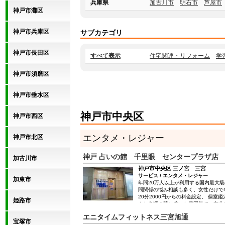
兵庫県
加古川市
明石市
芦屋市
神戸市灘区
神戸市兵庫区
サブカテゴリ
神戸市長田区
すべて表示
住宅関連・リフォーム
学
神戸市須磨区
神戸市垂水区
神戸市中央区
神戸市西区
エンタメ・レジャー
神戸市北区
神戸 占いの館 千里眼 センタープラザ店
加古川市
神戸市中央区 三ノ宮 三宮
サービス / エンタメ・レジャー
加東市
年間20万人以上が利用する国内最大級
間関係の悩み相談も多く、女性だけで
20分2000円からの料金設定。 個室
姫路市
クな色調の落ち着いた雰囲気で、存分
けます。 ホームページから24時間予
エニタイムフィットネス三宮旭通
宝塚市