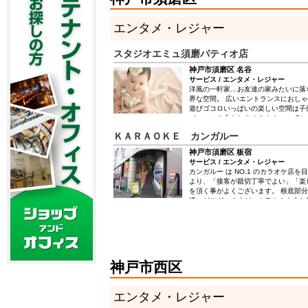
エンタメ・レジャー
スタジオエミュ須磨パティオ店
神戸市須磨区 名谷
サービス / エンタメ・レジャー
洋風の一軒家…お友達の家みたいに落
界な空間。 広いエントランスにおし
遊びゴコロいっぱいの楽しい空間は子
パ・ママの心もときめきます。 いろい
ューズメントパークのようなスタジオ
ＫＡＲＡＯＫＥ カンガルー
ひとときの夢と永遠の思い出を最高の
お話しできるのを 楽しみにしており
神戸市須磨区 板宿
サービス / エンタメ・レジャー
カンガルー は NO.1 のカラオケ店を
より、「接客が親切丁寧でよい」「楽
を頂く事がよくございます。 根底部
遣いがございますが、ホテルのような
フレンドリーな応対、冗談なども交え
スタッフそれぞれがどうすればお客様
え、パフォーマンスを行います。 ス
がございますので、多種多様な応対を
が当店の強みです。 スタッフも約 20
50 代と幅広いスタッフが活躍してお
神戸市西区
エンタメ・レジャー