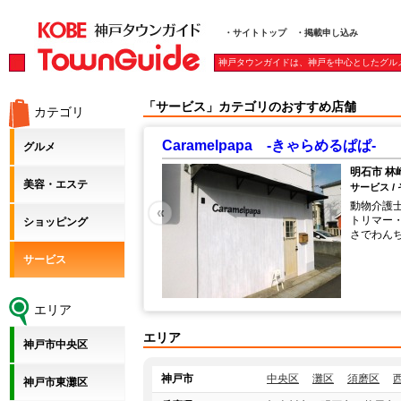
・サイトトップ
・掲載申し込み
神戸タウンガイドは、神戸を中心としたグル
「サービス」カテゴリのおすすめ店舗
カテゴリ
Caramelpapa -きゃらめるぱぱ-
グルメ
明石市 林
美容・エステ
サービス /
動物介護
«
トリマー
ショッピング
さでわん
サービス
エリア
エリア
神戸市中央区
神戸市
中央区
灘区
須磨区
神戸市東灘区