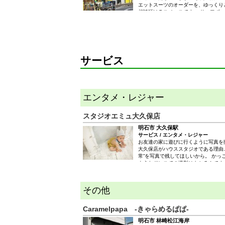
エットスーツのオーダーを、ゆっくり
相談頂けるスペースです。 サーフボ
サーフギア類で大きめの商品やアパレ
階フロアになります。 サーフボード
ら気軽にリッキーズサーフにご相談下
サーフショツプとしては最大級の広さ
サーフボード専用のリペア工場を設置
～２５本の受付が可能です） 大切な
サービス
こだわるなら、是非リッキーズサーフ
ださい！修理歴３０年以上のサーフボ
あるスタッフが、高度な修理技術をお
方ももちろん大歓迎です！ サーフシ
経験でアドバイスさせていただきます
エンタメ・レジャー
リッキーズサーフへ是非ご来店下さい
りお待ちしています。
スタジオエミュ大久保店
明石市 大久保駅
サービス / エンタメ・レジャー
お友達の家に遊びに行くように写真を
大久保店がハウススタジオである理由
常”を写真で残してほしいから。 かっ
ようなドレスでの撮影はもちろんです
特別な記念日じゃなくていいんです。
な家族や兄弟と、日常を写真に残しま
がそろった日、あなたはどこに行きま
その他
ける場所… それがハウススタジオと
Caramelpapa -きゃらめるぱぱ-
明石市 林崎松江海岸