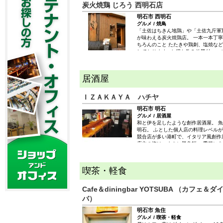
炭火焼鶏 じろう 西明石店
明石市 西明石
グルメ / 焼鳥
「土佐はちきん地鶏」や「土佐九斤軍
が味わえる炭火焼鶏店。 一本一本丁
ちろんのこと たたきや鶏刺、塩焼な
しております♪ お得な飲み放題付コー
貸切宴会もご相談ください！
居酒屋
ＩＺＡＫＡＹＡ ハチヤ
明石市 明石
グルメ / 居酒屋
和と伊を足したような創作居酒屋。 
明石。 ふとした個人店の料理レベルが
競合店が多い港町で、イタリア風創作
店主の姿は、まさに勝負師。 季節に
などは、事前にご注文をいただければ
答えいたします。
喫茶・軽食
Cafe＆diningbar YOTSUBA （カフェ
バ）
明石市 魚住
グルメ / 喫茶・軽食