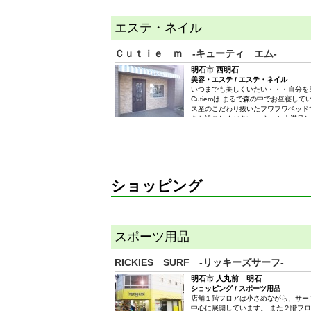
エステ・ネイル
Ｃｕｔｉｅ ｍ -キューティ エム-
明石市 西明石
美容・エステ / エステ・ネイル
いつまでも美しくいたい・・・自分を
Cutiemは まるで森の中でお昼寝し
ス産のこだわり抜いたフワフワベッド
をお過ごしください。 きっと大満足し
様とご一緒のご来店も大歓迎！！ か
てくれています。 ママも安心して施
ショッピング
スポーツ用品
RICKIES SURF -リッキーズサーフ-
明石市 人丸前 明石
ショッピング / スポーツ用品
店舗１階フロアは小さめながら、サー
中心に展開しています。 また２階フ