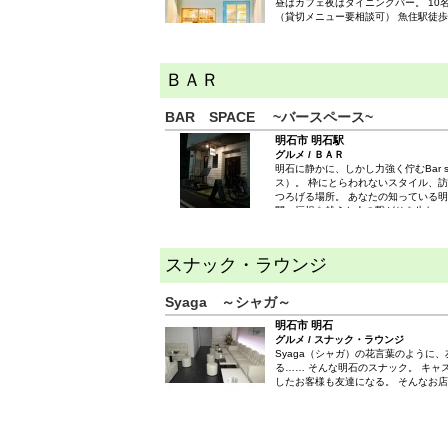
昼はカフェ夜はダイニングバー。 10
（貸切メニュー要相談可） 魚住駅徒歩
ＢＡＲ
BAR SPACE ~バースペース~
明石市 明石駅
グルメ / ＢＡＲ
明石に静かに、しかし力強く佇むBar s
ス）。 枠にとらわれないスタイル、
つろげる場所。 あなたの知っている
間、垣根を越えた人の繋がりを生むsp
スナック・ラウンジ
Syaga ～シャガ～
明石市 明石
グルメ / スナック・ラウンジ
Syaga（シャガ）の花言葉のように
る…… そんな明石のスナック。 キャ
したお客様も友達になる。 そんなお