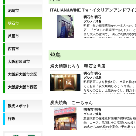
ITALIAN&WINE Tre ~イタリアンアンドワ
尼崎市
明石市 明石
グルメ / 洋食
明石市
明石・魚の棚商店街から一本入った、
店。 「ゲストの居場所でありたい」
れた大人の空間で、 明石の地魚や契
芦屋市
機野菜を、素材の味わいが引き立つや
ます。 おすすめは、シェフ手製の生
とアンチョビのトマトソース自家製タ
西宮市
外カリカリ、中ふんわりの『ピッツァ
焼鳥
風）』や、 明石の白身魚が贅沢な『
ツァ』も人気です。 店内には2～6名
大阪府吹田市
子会やママ会、デートにぴったり。 
炭火焼鶏じろう 明石２号店
がおもてなしをいたしますので、ぜひ
くださいませ。
明石市 明石
大阪府大阪市北区
グルメ / 焼鳥
明石駅西口より徒歩5分。 土佐名物
えるお店『炭火焼鶏じろう ２号店』。
大阪府大阪市西区
ちろんのこと、土佐あかうし、四万十
育った食材をふんだんに味わえる明石
炭火焼鳥 こーちゃん
観光スポット
明石市 明石
グルメ / 焼鳥
行政
鮮度抜群の厳選素材使用の鶏料理店 
鍋・コース、馬刺しをご堪能いただけ
10名から20名様の小宴会ご予約承っ
を使った各種鶏料理と焼鳥、鍋料理を