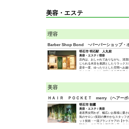
美容・エステ
理容
Barber Shop Bond ~バーバーショップ・
明石市 明石駅 人丸前
美容・エステ / 理容
店内は、おしゃれでありながら、清潔
じられる木目を基調としたリラックス
是非一度、ゆったりとした空間へお越
体もリラックスして頂ける当店自慢の
下さい。 店名である「Bond」は繋
味があります。 お一人お一人を大切
て「お店と地域社会」を繋ぐ「Barber
美容
名しました。 ２０年以上の経験と確
を基に、第２の故郷、ここ明石に根付
ＨＡＩＲ ＰＯＣＫＥＴ merry （ヘアー
明石市 朝霧
美容・エステ / 美容
老若男女問わず、幅広いお客様に愛さ
気のサロン♪笑顔の爽やかなスタッフ
ット技術・一流ブランドケアの【ケラ
髪志向…３拍子揃う満足度の高いサロ
スにもこだわり、ダメージレスを実現