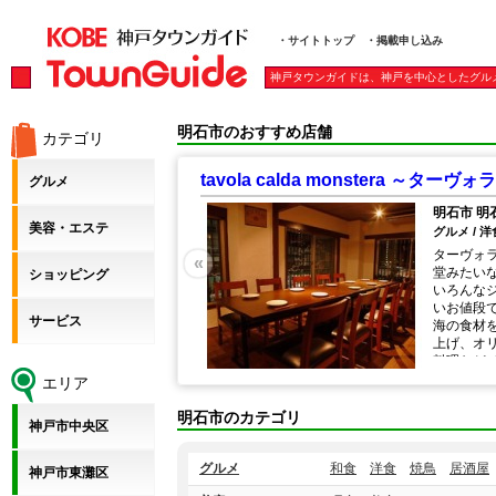
・サイトトップ
・掲載申し込み
神戸タウンガイドは、神戸を中心としたグル
明石市のおすすめ店舗
カテゴリ
tavola calda monstera ～タ
グルメ
明石市 明
美容・エステ
グルメ / 洋
ターヴォ
«
堂みたい
ショッピング
いろんな
いお値段
サービス
海の食材
上げ、オ
料理など
なお子様
エリア
だけます
ィーのご
明石市のカテゴリ
神戸市中央区
で、お気
グルメ
和食
洋食
焼鳥
居酒屋
神戸市東灘区