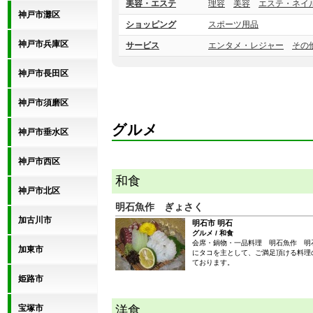
美容・エステ
理容
美容
エステ・ネイ
神戸市灘区
ショッピング
スポーツ用品
神戸市兵庫区
サービス
エンタメ・レジャー
その
神戸市長田区
神戸市須磨区
グルメ
神戸市垂水区
神戸市西区
和食
神戸市北区
明石魚作 ぎょさく
加古川市
明石市 明石
グルメ / 和食
会席・鍋物・一品料理 明石魚作 明
加東市
にタコを主として、ご満足頂ける料理
ております。
姫路市
宝塚市
洋食