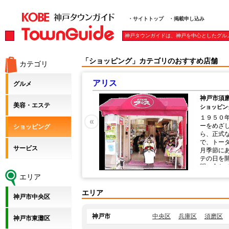
・サイトトップ
・掲載申し込み
神戸タウンガイドは、神戸を中心としたグル
「ショッピング」カテゴリのおすすめ店舗
カテゴリ
アリス
グルメ
神戸市須磨
美容・エステ
ショッピング
１９５０
«
ーをめざ
ショッピング
ら、正式
で、トー
サービス
月季節に
テの日を
問い合わ
ネボウ化
エリア
エリア
神戸市中央区
神戸市
中央区
兵庫区
須磨区
神戸市東灘区