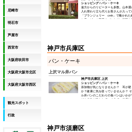
ショッピング / パン・ケーキ
遠方からのリピーターも多数。山本通
尼崎市
入れ替わり立ち代りお客さんが入って
「ブランジェリー cmh」で働かれ
お店。ビール酵母のパンなど、種類も
明石市
芦屋市
神戸市兵庫区
西宮市
大阪府吹田市
パン・ケーキ
上沢マル井パン
大阪府大阪市北区
神戸市兵庫区 上沢
ショッピング / パン・ケーキ
大阪府大阪市西区
添加物が気になりませんか？ 耳が硬
か？健康に気を使っていませんか？ 
ル井パンのこだわりの食パンはいかが
どん本物が失われていく中で、当店は
観光スポット
用）＆とことん材料にこだわって本物
惜しまず時間をかけて）でいつまでも
けるパンを提供していきたいと常に考
行政
神戸市須磨区