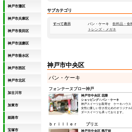
神戸市灘区
サブカテゴリ
神戸市兵庫区
すべて表示
パン・ケーキ
飲料品・食
トレンズ・メガネ
神戸市長田区
神戸市須磨区
神戸市垂水区
神戸市中央区
神戸市西区
パン・ケーキ
神戸市北区
フォンテーヌブロー神戸
加古川市
神戸市中央区 花隈
ショッピング / パン・ケーキ
神戸スイーツお取寄せ ケーキハウス
加東市
女性に優しい甘さ控えめのオリジナル
ダースイーツも承っております。
姫路市
ｂｒｉｌｌｅｒ ブリエ
宝塚市
神戸市中央区 県庁前