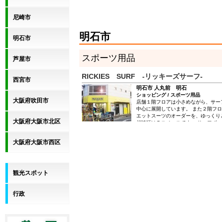
尼崎市
明石市
明石市
スポーツ用品
芦屋市
RICKIES SURF -リッキーズサーフ-
西宮市
明石市 人丸前 明石
ショッピング / スポーツ用品
大阪府吹田市
店舗１階フロアは小さめながら、サー
中心に展開しています。 また２階フ
エットスーツのオーダーを、ゆっくり
大阪府大阪市北区
相談頂けるスペースです。 サーフボ
サーフギア類で大きめの商品やアパレ
階フロアになります。 サーフボード
大阪府大阪市西区
ら気軽にリッキーズサーフにご相談下
サーフショツプとしては最大級の広さ
サーフボード専用のリペア工場を設置
～２５本の受付が可能です） 大切な
こだわるなら、是非リッキーズサーフ
観光スポット
ださい！修理歴３０年以上のサーフボ
あるスタッフが、高度な修理技術をお
方ももちろん大歓迎です！ サーフシ
行政
経験でアドバイスさせていただきます
リッキーズサーフへ是非ご来店下さい
りお待ちしています。