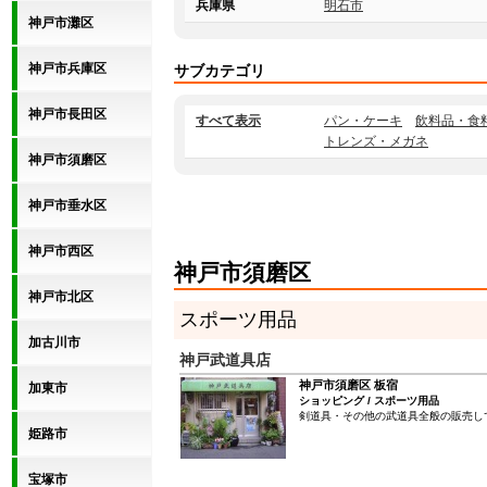
兵庫県
明石市
神戸市灘区
神戸市兵庫区
サブカテゴリ
神戸市長田区
すべて表示
パン・ケーキ
飲料品・食
トレンズ・メガネ
神戸市須磨区
神戸市垂水区
神戸市西区
神戸市須磨区
神戸市北区
スポーツ用品
加古川市
神戸武道具店
神戸市須磨区 板宿
加東市
ショッピング / スポーツ用品
剣道具・その他の武道具全般の販売し
姫路市
宝塚市