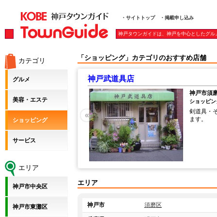
・サイトトップ
・掲載申し込み
神戸タウンガイドは、神戸を中心としたグル
「ショッピング」カテゴリのおすすめ店舗
カテゴリ
神戸武道具店
グルメ
神戸市須磨
美容・エステ
ショッピング
剣道具・
«
ます。
ショッピング
サービス
エリア
エリア
神戸市中央区
神戸市
須磨区
神戸市東灘区