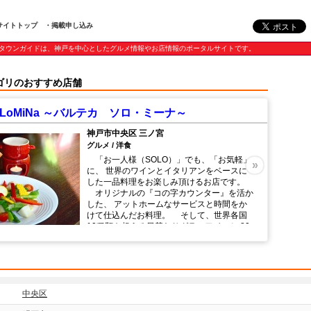
サイトトップ
・掲載申し込み
タウンガイドは、神戸を中心としたグルメ情報やお店情報のポータルサイトです。
ゴリのおすすめ店舗
 SoLoMiNa ～バルテカ ソロ・ミーナ～
神戸市中央区 三ノ宮
グルメ / 洋食
「お一人様（SOLO）」でも、「お気軽」
»
に、 世界のワインとイタリアンをベースに
した一品料理をお楽しみ頂けるお店です。
オリジナルの『コの字カウンター』を活か
した、 アットホームなサービスと時間をか
けて仕込んだお料理。 そして、世界各国
10種類を超える日替わりグラスワインと 80
種類に及ぶボトルワインをご用意して、 み
なさまのご来店をお待ちしております。
中央区