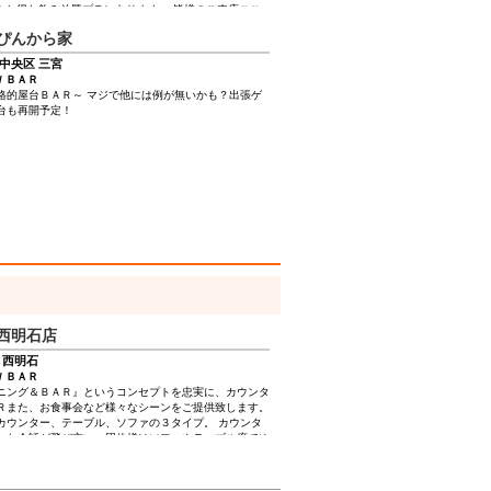
^^) お得な飲み放題プランあります。 皆様のご来店ここ
お待ちしております。
ぴんから家
中央区 三宮
/ ＢＡＲ
格的屋台ＢＡＲ～ マジで他には例が無いかも？出張ゲ
台も再開予定！
now西明石店
 西明石
/ ＢＡＲ
ニング＆ＢＡＲ』というコンセプトを忠実に、カウンタ
Ｒまた、お食事会など様々なシーンをご提供致します。
カウンター、テーブル、ソファの３タイプ。 カウンタ
々な会話が飛び交い、団体様はソファやテーブル席でゆ
とお酒と時間を楽しんでいただくことができます。 カ
はもちろん、大型ワインセラーには数々のワイン、ウイ
なども合わせると数百種類のお飲み物をご用意しており