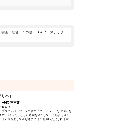
喫茶・軽食
その他
ＢＡＲ
スナック・
ープリベ）
中央区 三宮駅
/ ＢＡＲ
「プリベ」は、フランス語で「プライベートな空間」を
ます。 ゆったりとした時間を過ごして、心地よく飲ん
だける場所としてみなさまにはご利用いただければ幸い