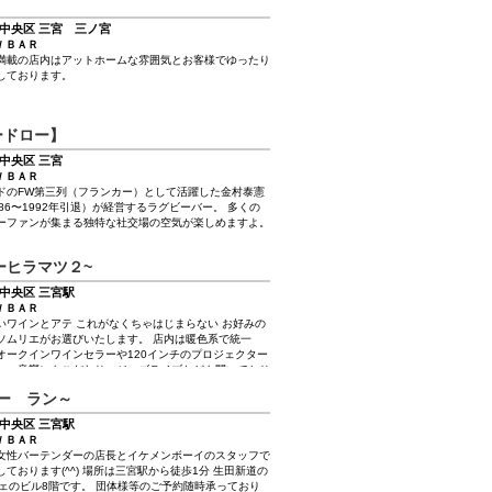
中央区 三宮 三ノ宮
/ ＢＡＲ
満載の店内はアットホームな雰囲気とお客様でゆったり
しております。
ードロー】
中央区 三宮
/ ＢＡＲ
ドのFW第三列（フランカー）として活躍した金村泰憲
986〜1992年引退）が経営するラグビーバー。 多くの
ーファンが集まる独特な社交場の空気が楽しめますよ。
~サーヒラマツ２~
中央区 三宮駅
/ ＢＡＲ
いワインとアテ これがなくちゃはじまらない お好みの
ソムリエがお選びいたします。 店内は暖色系で統一
オークインワインセラーや120インチのプロジェクター
し、音響にもこだわり、ジャズライブなども開いており
 また、神戸を中心に活動するグラフィックデザイナ
ー ラン～
ヤシジュンジロウさんの作品も飾っております。
中央区 三宮駅
/ ＢＡＲ
女性バーテンダーの店長とイケメンボーイのスタッフで
しております(^^) 場所は三宮駅から徒歩1分 生田新道の
フェのビル8階です。 団体様等のご予約随時承っており