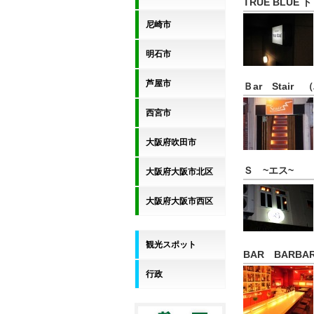
TRUE BLUE
尼崎市
明石市
芦屋市
Ｂar Stair
西宮市
大阪府吹田市
Ｓ ~エス~
大阪府大阪市北区
大阪府大阪市西区
観光スポット
BAR BARB
行政