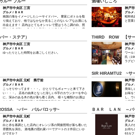
 トゥルー ブルー
酒場いしころ
店内は禁煙、空気清浄機有り。 途中店外喫煙も禁止しており
ます。 ビルの二階で少し入りづらいですがお気軽にどうぞ！
神戸市中央区 三宮
神戸市
(´∀｀)
グルメ / ＢＡＲ
グルメ 
南国の海をイメージしたシーサイドバー。 豊富にボトルを取
昭和色
り揃えており、他ではなかなか見ることのないレアなお酒にも
と営業
出会えます！ 店内はとてもオシャレで壁はうろこ調の白、照
明はまるで海にいるような気分にさせてくるブルーです。 雰
囲気があって特別な気分になれるので、女子会やデートのとき
 （バー・ステア）
THIRD ROW 【サ
にもおすすめです。
神戸市中央区 三宮
神戸市
グルメ / ＢＡＲ
グルメ 
ゆったりとした時間をお過ごしください。
ワール
氏（1
ラグビ
SIR HIRAMTU2 
神戸市中央区 元町 県庁前
神戸市
グルメ / ＢＡＲ
グルメ 
こっそりやってます・・・。 ひとりでもボォーッと来て下さ
美味し
い・・・。 店名の由来となった珍しいS字のカウンターを中心
お味を
に、深みのある木の色が落ち着く店内。 様々な種類のお酒は
し、ウ
もちろん、自家製梅酒や自家製アテ目当てに常連も多いとか。
を完備
お酒が飲めない人向けにコーヒー＆ケーキも用意！
ます。
AROSSA ~バー バルバロッサ~
ＢＡＲ ＬＡＮ ～バ
ー・ハ
神戸市中央区 元町
神戸市
グルメ / ＢＡＲ
グルメ 
白と赤を基調とした店内にオレンジ系の間接照明が落ち着いた
美人の
雰囲気を演出。 路地裏の隠れ家バーでデートの２件目にいか
お待ち
がですか？
63カ