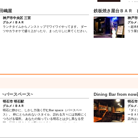
ます(
ろより
田嶋屋
鉄板焼き屋台ＢＡＲ 
神戸市中央区 三宮
神戸市
グルメ / ＢＡＲ
グルメ 
ランチタイムからノンストップでワイワイやってます。 ダー
～超本
ツやカラオケで盛り上がったり、まったりしに来てください。
リラ屋
E ~バースペース~
Dining Bar from 
明石市 明石駅
明石市
グルメ / ＢＡＲ
グルメ 
明石に静かに、しかし力強く佇むBar space（バースペー
『ダイ
ス）。 枠にとらわれないスタイル、訪れる方々には気軽にく
ーＢＡ
つろげる場所。 あなたの知っている明石とは少し異なる空
店内は
間、垣根を越えた人の繋がりを生むspace（スペース）。
ーで様
っくり
クテル
スキー