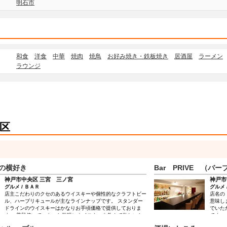
明石市
和食
洋食
中華
焼肉
焼鳥
お好み焼き・鉄板焼き
居酒屋
ラーメン
ラウンジ
区
の横好き
Bar PRIVE （バ
神戸市中央区 三宮 三ノ宮
神戸市
グルメ / ＢＡＲ
グルメ 
店主こだわりのクセのあるウイスキーや個性的なクラフトビー
店名の
ル、ハーブリキュールが主なラインナップです。 スタンダー
意味し
ドラインのウイスキーはかなりお手頃価格で提供しておりま
でいた
す。 普段使いで、もっと気軽にウイスキーを飲んで欲しいと
です。
いう想いからです。 気さくで多趣味な店主がお迎えします。