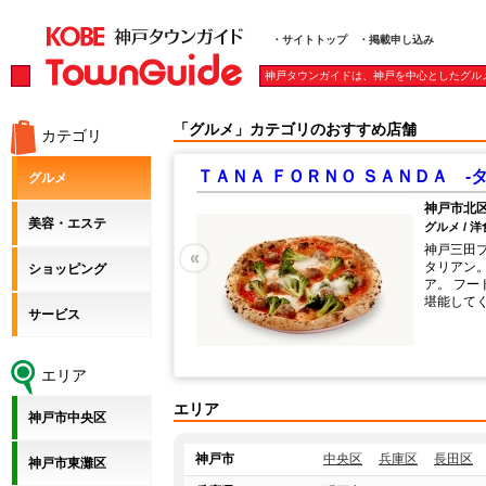
・サイトトップ
・掲載申し込み
神戸タウンガイドは、神戸を中心としたグル
「グルメ」カテゴリのおすすめ店舗
カテゴリ
ＴＡＮＡ ＦＯＲＮＯ ＳＡＮＤＡ -ターナ・フォルノ 
グルメ
神戸市北区 道場駅
美容・エステ
グルメ / 洋食
神戸三田プレミアムアウトレット
«
タリアン。 ナポリスタイル・ピ
ショッピング
ア。 フードコートで石釜本格ナ
堪能してください。
サービス
エリア
エリア
神戸市中央区
神戸市
中央区
兵庫区
長田区
神戸市東灘区