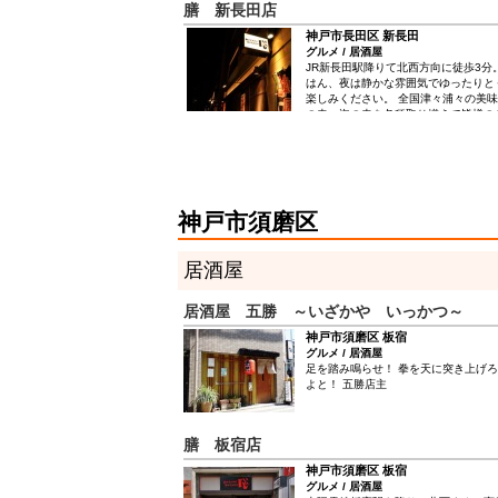
膳 新長田店
神戸市長田区 新長田
グルメ / 居酒屋
JR新長田駅降りて北西方向に徒歩3分
はん、夜は静かな雰囲気でゆったりと
楽しみください。 全国津々浦々の美
の幸・海の幸を各種取り揃えて皆様の
ます。
神戸市須磨区
居酒屋
居酒屋 五勝 ～いざかや いっかつ～
神戸市須磨区 板宿
グルメ / 居酒屋
足を踏み鳴らせ！ 拳を天に突き上げろ
よと！ 五勝店主
膳 板宿店
神戸市須磨区 板宿
グルメ / 居酒屋