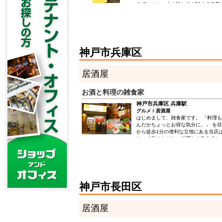
みてね☆しょうゆ味とチゲ味の２種類
ンで♪
神戸市兵庫区
居酒屋
お酒と料理の雑食家
神戸市兵庫区 兵庫駅
グルメ / 居酒屋
はじめまして、雑食家です。 「料理
んだかちょっとお得な気分に。」 を目
から徒歩1分の便利な立地にある当店
け」「気のおけない仲間との飲み会に
いただけるお店です。 アットホーム
でも、グループでもいつでも気取らず
す。 自慢の魚料理では明石の昼網鮮
日新鮮な季節のお魚をご用意し、また
取り寄せた厳選の焼酎など、豊富なお
ます。 素材の味をいかした創作和食
神戸市長田区
リーズナブルに楽しんでいただければ
理もお酒もおいしくて、なんだかちょ
それが雑食屋の願いです。
居酒屋