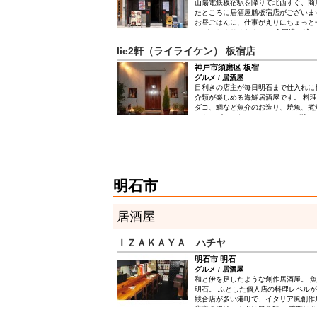
山陽電鉄板宿駅を降りて北西すぐ、商
たところに居酒屋膳板宿店がございま
お昼ごはんに、仕事がえりにちょっと
にぜひおよりください！ 全国津々浦
鮮な山の幸・海の幸を各種取り揃えて
lie2軒（ライライケン） 板宿店
ております。 店内の生けすには、ア
ジなど、毎日、旬の魚介がスタンバイ。活
神戸市須磨区 板宿
活サザエ造り(2個￥1100)など、鮮
グルメ / 居酒屋
た、新鮮な和牛肉刺身(￥850)など
目利きの店主が毎日明石まで仕入れに
る和牛料理も評判だ。ほか、冬のてっちり
介類が楽しめる海鮮居酒屋です。 料
モン鍋(￥1600)など、鍋も充実。店
ダコ、鯛など魚介のお造り、焼魚、煮
(￥500～)とともにお楽しみください
のトロピカルなフルーツソースが絡ん
ス」などの創作ものや一人前ずつ30
焼穴子の釜飯まで多彩な味覚が楽しめ
明石市
居酒屋
ＩＺＡＫＡＹＡ ハチヤ
明石市 明石
グルメ / 居酒屋
和と伊を足したような創作居酒屋。 
明石。 ふとした個人店の料理レベルが
競合店が多い港町で、イタリア風創作
店主の姿は、まさに勝負師。 季節に