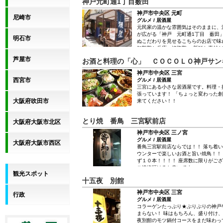
神戸元町通1丁目薮田
しいポイント♪翌日お肌がプルプルに…
む充実のコースはオススメ！飲み放題
神戸市中央区 元町
3,500円～≫と驚きの価格でご提供い
尼崎市
グルメ / 居酒屋
や女性同士の華やかな女子会はもちろ
元民家の温かな雰囲気はそのままに、
のお食事など、シーンを選ばずご利用
が広がる「神戸 元町通1丁目 薮田
すので、ご予約はお早めに◎ また、
明石市
ぬこだわりを見せるこちらのお店で味
め、お酒と相性抜群の日替りメニュー
知覧鶏と兵庫・淡路鶏。 新鮮な素材
バルをMIXさせたような、オシャレで
しは、部位ごとに食べ比べができるお
ゆっくりと美味＆美酒をお楽しみくだ
芦屋市
お酒と料理の「心」 ＣＯＣＯＬＯ神戸サン
ていただきたい一品。 落ち着いた和
りの鶏料理をご堪能ください。
神戸市中央区 三宮
西宮市
グルメ / 居酒屋
三宮にある小さな居酒屋です。料理・
張っています！ 「ちょっと変わった
大阪府吹田市
来てください！！
とり焼 番鳥 三宮駅前店
大阪府大阪市北区
神戸市中央区 三ノ宮
グルメ / 居酒屋
大阪府大阪市西区
番鳥三宮駅前店ならでは！！ 落ち着
ウンターで楽しいお酒と旨い焼鳥！！
ず１０本！！！！ 座席数に限りがご
ご連絡頂けると幸いです。
観光スポット
十五夜 別館
神戸市中央区 三宮
行政
グルメ / 居酒屋
コラーゲンたっぷり★ぷりぷりの神戸
まらない！ 味はもちろん、盛り付け
夜別館のモツ鍋付コースをまだ味わっ