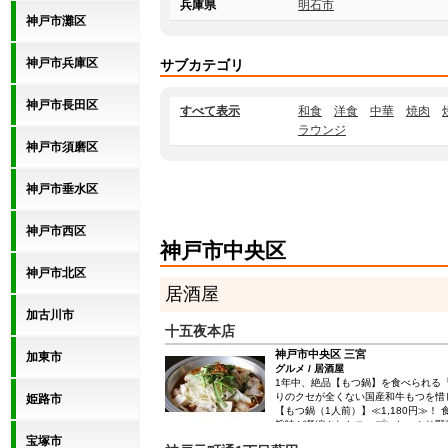
兵庫県
明石市
神戸市灘区
神戸市兵庫区
サブカテゴリ
神戸市長田区
すべて表示
和食
洋食
中華
焼肉
ラウンジ
神戸市須磨区
神戸市垂水区
神戸市西区
神戸市中央区
神戸市北区
居酒屋
加古川市
十五夜本店
神戸市中央区 三宮
加東市
グルメ / 居酒屋
1年中、絶品【もつ鍋】を食べられる「
りのクセが全くない国産和牛もつを惜
姫路市
【もつ鍋（1人前）】≪1,180円≫！ 
旨味が凝縮されたスープにたっぷり野
心温まる究極メニュー。 醤油orチゲ
宝塚市